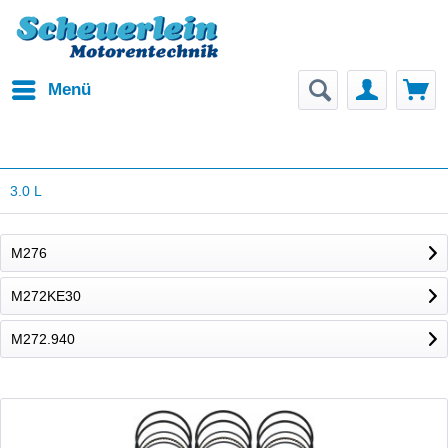
Menü
3.0 L
M276
M272KE30
M272.940