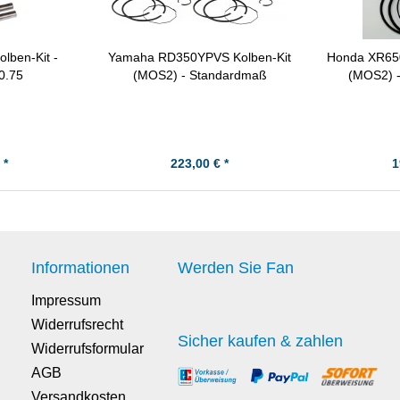
lben-Kit -
Yamaha RD350YPVS Kolben-Kit
Honda XR650L
0.75
(MOS2) - Standardmaß
(MOS2) 
 *
223,00 € *
1
Informationen
Werden Sie Fan
Impressum
Widerrufsrecht
Sicher kaufen & zahlen
Widerrufsformular
AGB
Versandkosten