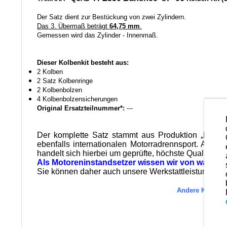
Der Satz dient zur Bestückung von zwei Zylindern.
Das 3. Übermaß beträgt
64,75 mm
.
Gemessen wird das Zylinder - Innenmaß.
Dieser Kolbenkit besteht aus:
2 Kolben
2 Satz Kolbenringe
2 Kolbenbolzen
4 Kolbenbolzensicherungen
Original Ersatzteilnummer*:
---
Der komplette Satz stammt aus Produktion „
Made 
ebenfalls internationalen Motorradrennsport. Alle
handelt sich hierbei um geprüfte, höchste Qualität wi
Als Motoreninstandsetzer wissen wir von was wir
Sie können daher auch unsere Werkstattleistungen in
Andere Kolbenma