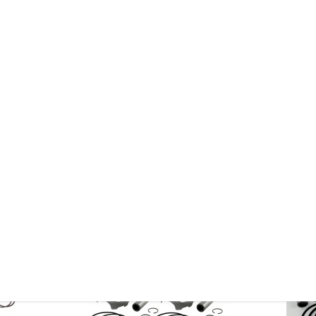
e Kolbenringzange zu verwenden.
 hierfür gibt es ein Werkzeug.
 Zylinder erleichtern.
reuzschliff wieder einzubringen. Dies ermöglicht eine bessere Ölhaftung un
 finden.
eichszwecken.