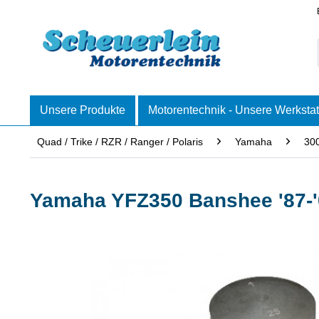
Unsere Produkte
Motorentechnik - Unsere Werkstat
Quad / Trike / RZR / Ranger / Polaris
Yamaha
300
Yamaha YFZ350 Banshee '87-'0