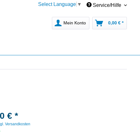
Select Language
▼
Service/Hilfe
Mein Konto
0,00 € *
0 € *
gl. Versandkosten
r