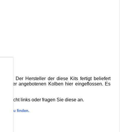
b
edeln. Der Hersteller der diese Kits fertigt beliefert
ktion der angebotenen Kolben hier eingeflossen. Es
bersicht links oder fragen Sie diese an.
gorie zu finden.