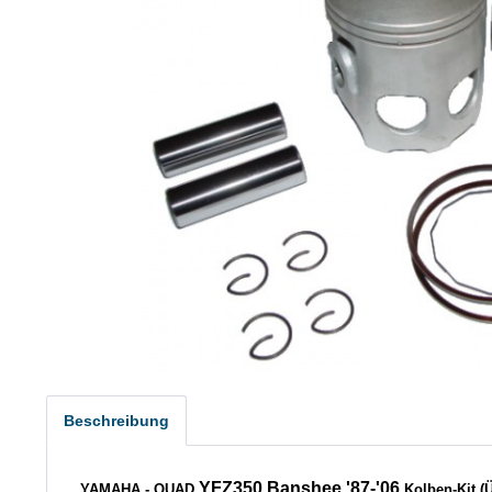
Beschreibung
YFZ350 Banshee '87-'06
YAMAHA - QUAD
Kolben-Kit (