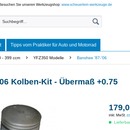
Besuchen Sie unseren Werkzeugshop:
www.scheuerlein-werkzeuge.de
t
Tipps vom Praktiker für Auto und Motorrad
 - 399 ccm
YFZ350 Modelle
Banshee '87-'06
6 Kolben-Kit - Übermaß +0.75
179,0
inkl. MwSt.
zz
Lieferba