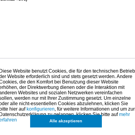
Diese Website benutzt Cookies, die für den technischen Betrie
der Website erforderlich sind und stets gesetzt werden. Andere
in Japan
“ und ist qualitativ in der obersten Kategorie anzusi
Cookies, die den Komfort bei Benutzung dieser Website
 Erfahrungen des Rennsports sind in die Gestaltung und Produ
erhöhen, der Direktwerbung dienen oder die Interaktion mit
e dies seit vielen Jahren Standard geworden ist.
anderen Websites und sozialen Netzwerken vereinfachen
 sprechen.
sollen, werden nur mit Ihrer Zustimmung gesetzt. Um einzelne
 Anspruch nehmen. Preise hierzu finden Sie in der Kategorien-Ü
oder alle nicht-essentiellen Cookies abzulehnen, klicken Sie
bitte hier auf
konfigurieren
, für weitere Informationen und um zur
ße für dieses Modell sind (falls vorhanden) in der übergeordneten Kate
Datenschutzerklärung zu gelangen, klicken Sie bitte auf
mehr
erfahren
Alle akzeptieren
Es können in Ausnahmefällen auch
einzelne Ringe u. Kolben
angefragt werden.