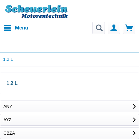
Menü
1.2 L
1.2 L
ANY
AYZ
CBZA