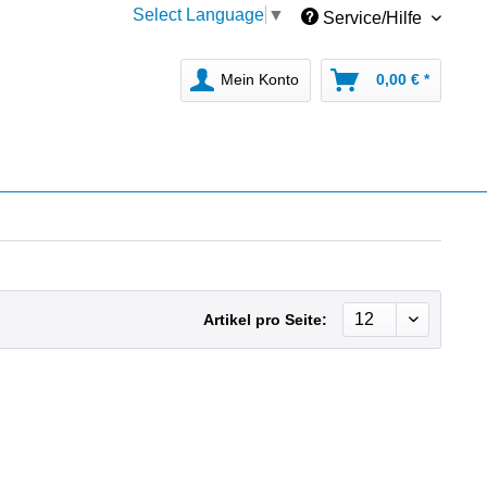
Select Language
▼
Service/Hilfe
Mein Konto
0,00 € *
Artikel pro Seite: