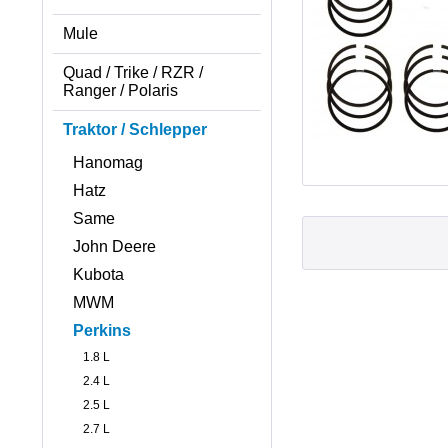
Mule
Quad / Trike / RZR /
Ranger / Polaris
Traktor / Schlepper
Hanomag
Hatz
Same
John Deere
Kubota
MWM
Perkins
1.8 L
2.4 L
2.5 L
2.7 L