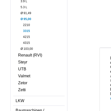
3.9 L
5.3 L
Ø 91,49
Ø 95,00
2210
3315
4215
4315
Ø 103,00
Renault (RVI)
Steyr
UTB
Valmet
Zetor
Zetti
LKW
Baumaschinen /