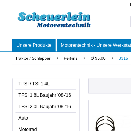
Unsere Produkte
Motorentechnik - Unsere Werkstat
Traktor / Schlepper
Perkins
Ø 95,00
3315
TFSI / TSI 1.4L
TFSI 1.8L Baujahr '08-'16
TFSI 2.0L Baujahr '08-'16
Auto
Motorrad