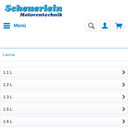
Menü
Lancia
1.1 L
1.2 L
1.3 L
1.5 L
1.6 L