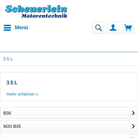
Menü
3.5 L
3.5 L
mehr erfahren »
B36
M20 B35