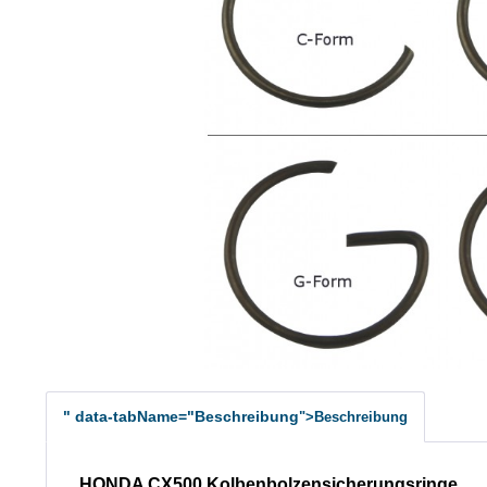
" data-tabName="Beschreibung
">Beschreibung
HONDA CX500 Kolbenbolzensicherungsringe