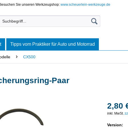
Besuchen Sie unseren Werkzeugshop:
www.scheuerlein-werkzeuge.de
t
Tipps vom Praktiker für Auto und Motorrad
odelle
CX500
cherungsring-Paar
2,80 
inkl. MwSt.
zz
Version: