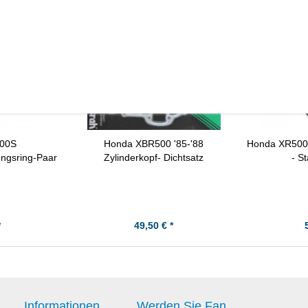
s angesehen
500S
Honda XBR500 '85-'88
Honda XR500R
ungsring-Paar
Zylinderkopf- Dichtsatz
- S
*
49,50 € *
Informationen
Werden Sie Fan