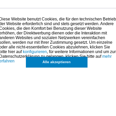
ge.
Diese Website benutzt Cookies, die für den technischen Betrie
der Website erforderlich sind und stets gesetzt werden. Andere
kann bedenkenlos verbaut werden.
Cookies, die den Komfort bei Benutzung dieser Website
erhöhen, der Direktwerbung dienen oder die Interaktion mit
anderen Websites und sozialen Netzwerken vereinfachen
hmen. Preise hierzu finden Sie in der Kategorien-Übersicht links oder fragen
sollen, werden nur mit Ihrer Zustimmung gesetzt. Um einzelne
oder alle nicht-essentiellen Cookies abzulehnen, klicken Sie
lbenringe, Kolben und andere Teile für dieses Modell sind (falls vorhand
bitte hier auf
konfigurieren
, für weitere Informationen und um zur
in der übergeordneten Kategorie zu finden.
Datenschutzerklärung zu gelangen, klicken Sie bitte auf
mehr
erfahren
Alle akzeptieren
k
de
eichszwecken.