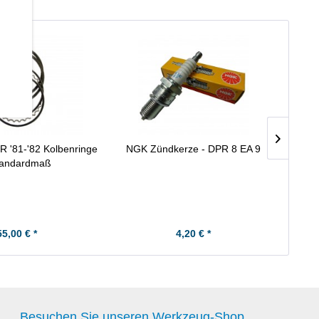
 '81-'82 Kolbenringe
NGK Zündkerze - DPR 8 EA 9
Hon
tandardmaß
55,00 € *
4,20 € *
Besuchen Sie unseren Werkzeug-Shop