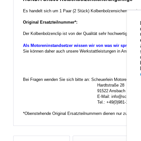
Es handelt sich um 1 Paar (2 Stück) Kolbenbolzensicherungsrin
Original Ersatzteilnummer*:
Der Kolbenbolzenclip ist von der Qualität sehr hochwertig und 
Als Motoreninstandsetzer wissen wir von was wir sprechen.
Sie können daher auch unsere Werkstattleistungen in Anspruch ne
Ko
Bei Fragen wenden Sie sich bitte an: Scheuerlein Motorentechni
Hardtstraße 28
91522 Ansbach
E-Mail: info@scheuerlein.
Tel.: +49(0)981-17554
*Obenstehende Original Ersatzteilnummern dienen nur zu Vergl