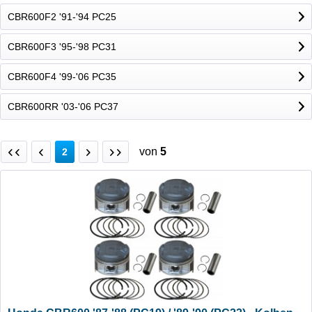
CBR600F2 '91-'94 PC25
CBR600F3 '95-'98 PC31
CBR600F4 '99-'06 PC35
CBR600RR '03-'06 PC37
von
5
2