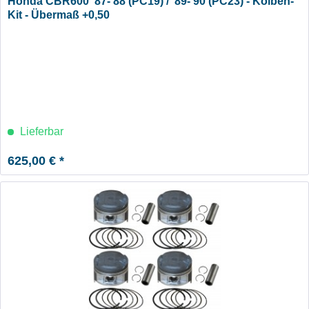
Honda CBR600 '87-'88 (PC19) / '89-'90 (PC23) - Kolben-
Kit - Übermaß +0,50
Lieferbar
625,00 € *