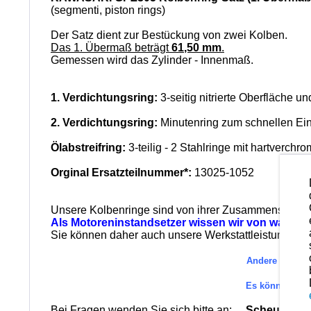
(segmenti, piston rings)
Der Satz dient zur Bestückung von zwei Kolben.
Das 1. Übermaß beträgt
61
,50 mm
.
Gemessen wird das Zylinder - Innenmaß.
1. Verdichtungsring:
3-seitig nitrierte Oberfläche u
2. Verdichtungsring:
Minutenring zum schnellen Ei
Ölabstreifring:
3-teilig - 2 Stahlringe mit hartverchr
Orginal Ersatzteilnummer*:
13025-1052
Unsere Kolbenringe sind von ihrer Zusammenstellung 
Als Motoreninstandsetzer wissen wir von was wir
Sie können daher auch unsere Werkstattleistungen in
Andere Ersatzt
Es können au
Bei Fragen wenden Sie sich bitte an:
Scheuerlein