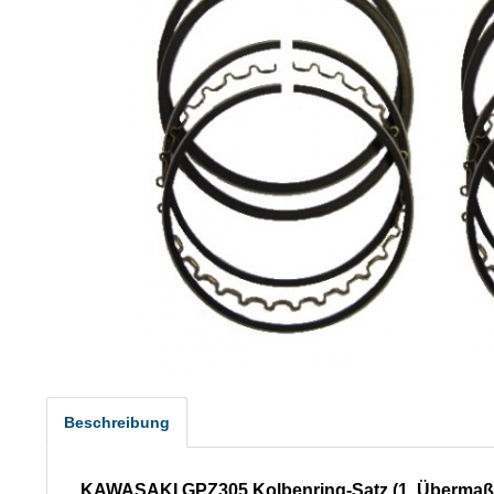
Beschreibung
KAWASAKI GPZ305 Kolbenring-Satz (1. Übermaß