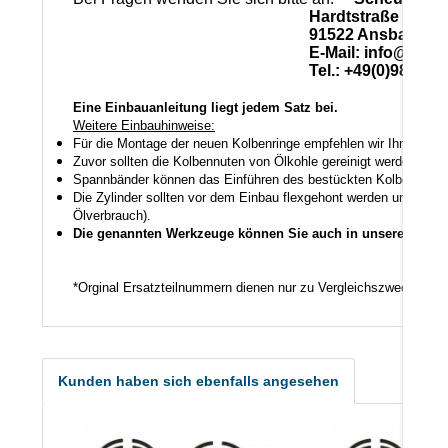
Hardtstraße 28
91522 Ansbach
E-Mail: info@scheuerle
Tel.: +49(0)981-17
Eine Einbauanleitung liegt jedem Satz bei.
Weitere Einbauhinweise:
Für die Montage der neuen Kolbenringe empfehlen wir Ihnen ein
Zuvor sollten die Kolbennuten von Ölkohle gereinigt werden auch
Spannbänder können das Einführen des bestückten Kolbens in den
Die Zylinder sollten vor dem Einbau flexgehont werden um den K
Ölverbrauch).
Die genannten Werkzeuge können Sie auch in unserem Shop
*Orginal Ersatzteilnummern dienen nur zu Vergleichszwecken.
Kunden haben sich ebenfalls angesehen