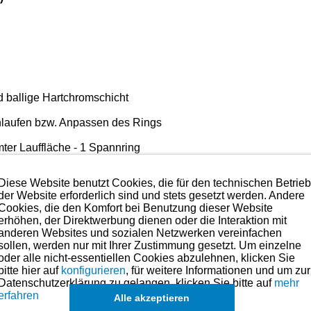
nd ballige Hartchromschicht
nlaufen bzw. Anpassen des Rings
omter Lauffläche - 1 Spannring
Diese Website benutzt Cookies, die für den technischen Betrie
der Website erforderlich sind und stets gesetzt werden. Andere
Cookies, die den Komfort bei Benutzung dieser Website
und der Qualität mit das technisch Beste, was es aktuell am Ma
erhöhen, der Direktwerbung dienen oder die Interaktion mit
 sprechen.
anderen Websites und sozialen Netzwerken vereinfachen
 Anspruch nehmen. Preise hierzu finden Sie links in der Katego
sollen, werden nur mit Ihrer Zustimmung gesetzt. Um einzelne
oder alle nicht-essentiellen Cookies abzulehnen, klicken Sie
eile für dieses Modell sind (falls vorhanden) in der übergeordneten Kateg
bitte hier auf
konfigurieren
, für weitere Informationen und um zur
Datenschutzerklärung zu gelangen, klicken Sie bitte auf
mehr
ch
Sätze für einzelne Kolben
, in Ausnahmefällen auch
einzelne Ringe
,
ang
erfahren
Alle akzeptieren
 Motorentechnik