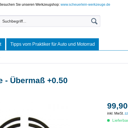
Besuchen Sie unseren Werkzeugshop:
www.scheuerlein-werkzeuge.de
t
Tipps vom Praktiker für Auto und Motorrad
5
 - Übermaß +0.50
99,90
inkl. MwSt.
zz
Lieferba