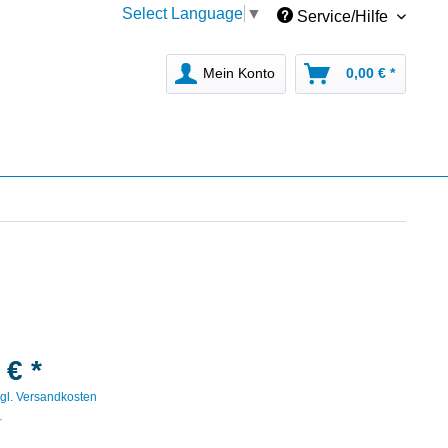
Select Language
▼
Service/Hilfe
Mein Konto
0,00 € *
 € *
gl. Versandkosten
r