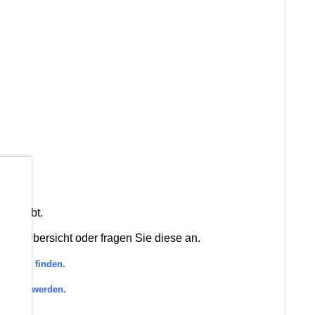
b
rkt gibt.
rien-Übersicht oder fragen Sie diese an.
orie zu finden.
efragt werden.