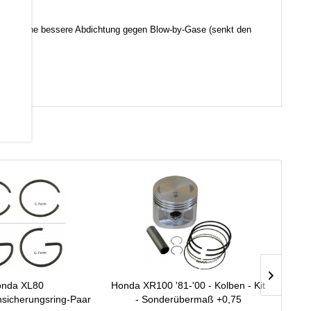
d somit eine bessere Abdichtung gegen Blow-by-Gase (senkt den
nda XL80
Honda XR100 '81-'00 - Kolben - Kit
Honda
sicherungsring-Paar
- Sonderübermaß +0,75
Ki