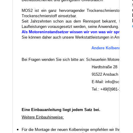
MOS2 ist ein ganz hervorragender Trockenschmierstoff der a
Trockenschmierstoff einsetzbar.
Seit Jahrzehnten schon aus dem Rennsport bekannt, findet di
Laufleistungen vorausgesetzt werden, seine Anwendung.
Als Motoreninstandsetzer wissen wir von was wir sprechen.
Sie können daher auch unsere Werkstattleistungen in Anspruch ne
Andere Kolbenmaße u. E
Es 
Bei Fragen wenden Sie sich bitte an: Scheuerlein Motorentechni
Hardtstraße 28
91522 Ansbach
E-Mail: info@scheuerlein.
Tel.: +49(0)981-17554
Eine Einbauanleitung liegt jedem Satz bei.
Weitere Einbauhinweise:
Für die Montage der neuen Kolbenringe empfehlen wir Ihnen ein