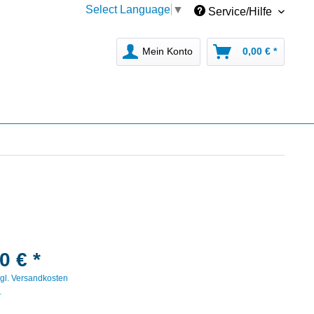
Select Language
▼
Service/Hilfe
Mein Konto
0,00 € *
0 € *
gl. Versandkosten
r