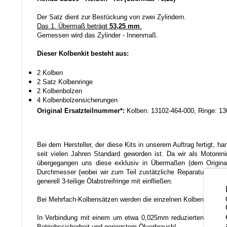
Der Satz dient zur Bestückung von zwei Zylindern.
Das 1. Übermaß beträgt
53,25 mm
.
Gemessen wird das Zylinder - Innenmaß.
Dieser Kolbenkit besteht aus:
2 Kolben
2 Satz Kolbenringe
2 Kolbenbolzen
4 Kolbenbolzensicherungen
Original Ersatzteilnummer*:
Kolben: 13102-464-000, Ringe: 13
Bei dem Hersteller, der diese Kits in unserem Auftrag fertigt, 
seit vielen Jahren Standard geworden ist.
Da wir als Motoreni
übergegangen uns diese exklusiv in Übermaßen (dem Original 
Durchmesser (wobei wir zum Teil zustätzliche Reparaturgrößen 
generell 3-teilige Ölabstreifringe mit einfließen.
Bei Mehrfach-Kolbensätzen werden die einzelnen Kolben auf ei
In Verbindung mit einem um etwa 0,025mm reduzierten Einbausp
Betriebssicherheit und geringstem Ölverbrauch!