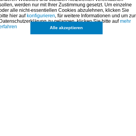
sollen, werden nur mit Ihrer Zustimmung gesetzt. Um einzelne
oder alle nicht-essentiellen Cookies abzulehnen, klicken Sie
uch Ölen als Schmierstoffverbesserer und für Notlaufeigenschaften beig
bitte hier auf
konfigurieren
, für weitere Informationen und um zur
Datenschutzerklärung zu gelangen, klicken Sie bitte auf
mehr
ese Art der Beschichtung auch in der Serie bei qualitätsbewussten Herst
erfahren
Alle akzeptieren
hmen. Preise hierzu finden Sie in der Kategorien-Übersicht links oder fragen
rsatzteilefür dieses Modell sind (falls vorhanden) in der übergeordnet
können in Ausnahmefällen auch
einzelne Ringe u. Kolben
angefragt wer
k
de
e Kolbenringzange zu verwenden.