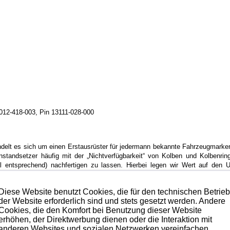
012-418-003, Pin 13111-028-000
handelt es sich um einen Erstausrüster für jedermann bekannte Fahrzeugmarken
nstandsetzer häufig mit der „Nichtverfügbarkeit“ von Kolben und Kolbenring
entsprechend) nachfertigen zu lassen. Hierbei legen wir Wert auf den Ur
anbieten). Allerdings wollen wir auch nicht technisch stehen bleiben und 
Diese Website benutzt Cookies, die für den technischen Betrie
der Website erforderlich sind und stets gesetzt werden. Andere
ne minimale Gewichtstoleranz verwogen auf unterhalb von 0,2 Gramm.
Cookies, die den Komfort bei Benutzung dieser Website
erhöhen, der Direktwerbung dienen oder die Interaktion mit
iel (durch die MOS2-Beschichtung möglich) ergibt sich damit die bestmög
anderen Websites und sozialen Netzwerken vereinfachen