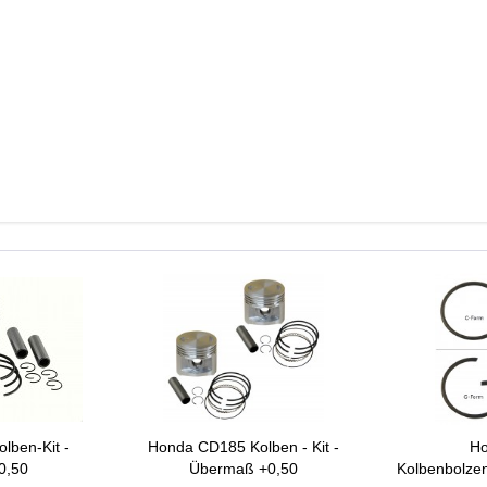
 hierfür gibt es ein Werkzeug.
 Zylinder erleichtern.
reuzschliff wieder einzubringen. Dies ermöglicht eine bessere Ölhaftung un
 finden.
eichszwecken.
lben-Kit -
Honda CD185 Kolben - Kit -
Ho
0,50
Übermaß +0,50
Kolbenbolzen