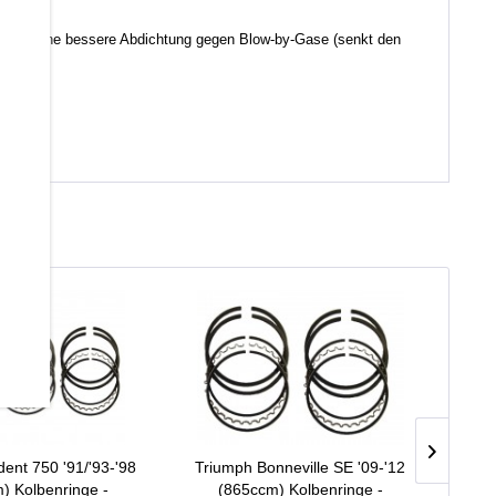
d somit eine bessere Abdichtung gegen Blow-by-Gase (senkt den
dent 750 '91/'93-'98
Triumph Bonneville SE '09-'12
Triu
) Kolbenringe -
(865ccm) Kolbenringe -