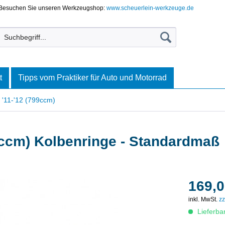
Besuchen Sie unseren Werkzeugshop:
www.scheuerlein-werkzeuge.de
t
Tipps vom Praktiker für Auto und Motorrad
 '11-'12 (799ccm)
99ccm) Kolbenringe - Standardmaß
169,0
inkl. MwSt.
zz
Lieferba