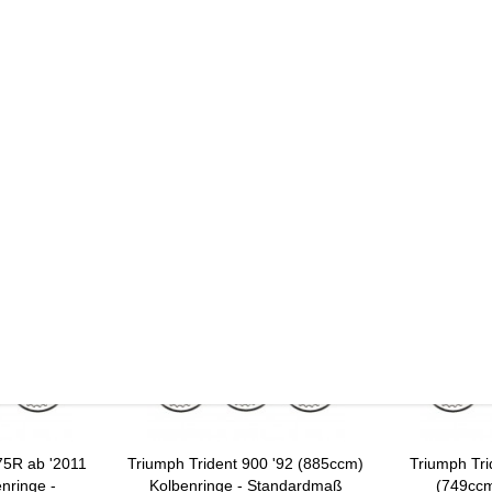
 Zylinder erleichtern.
reuzschliff wieder einzubringen. Dies ermöglicht eine bessere Ölhaftung un
 finden.
75R ab '2011
Triumph Trident 900 '92 (885ccm)
Triumph Tri
nringe -
Kolbenringe - Standardmaß
(749ccm