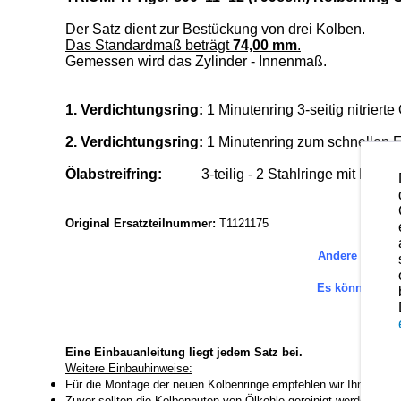
Der Satz dient zur Bestückung von drei Kolben.
Das Standardmaß beträgt
74,00 mm
.
Gemessen wird das Zylinder - Innenmaß.
1. Verdichtungsring:
1 Minutenring 3-seitig nitriert
2. Verdichtungsring:
1 Minutenring zum schnellen 
Ölabstreifring:
3-teilig - 2 Stahlringe mit hartver
Original Ersatzteilnummer:
T1121175
Andere Ersatzt
Es können au
Eine Einbauanleitung liegt jedem Satz bei.
Weitere Einbauhinweise:
Für die Montage der neuen Kolbenringe empfehlen wir Ihnen ein
Zuvor sollten die Kolbennuten von Ölkohle gereinigt werden auch