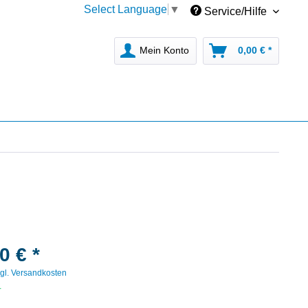
Select Language
▼
Service/Hilfe
Mein Konto
0,00 € *
0 € *
gl. Versandkosten
r