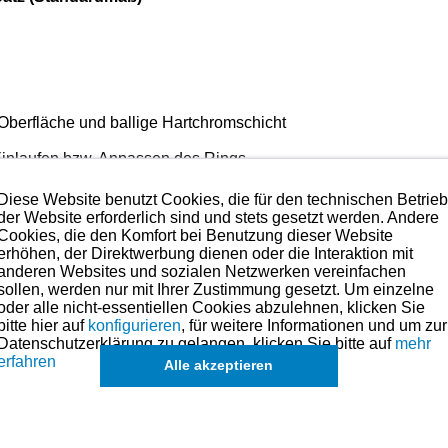
e Oberfläche und ballige Hartchromschicht
Einlaufen bzw. Anpassen des Rings
chromter Lauffläche - 1 Spannring
Diese Website benutzt Cookies, die für den technischen Betrie
der Website erforderlich sind und stets gesetzt werden. Andere
Cookies, die den Komfort bei Benutzung dieser Website
erhöhen, der Direktwerbung dienen oder die Interaktion mit
anderen Websites und sozialen Netzwerken vereinfachen
eile für dieses Modell sind (falls vorhanden) in der übergeordneten Kateg
sollen, werden nur mit Ihrer Zustimmung gesetzt. Um einzelne
oder alle nicht-essentiellen Cookies abzulehnen, klicken Sie
ch
Sätze für einzelne Kolben
, in Ausnahmefällen auch
einzelne Ringe
,
ang
bitte hier auf
konfigurieren
, für weitere Informationen und um zur
Datenschutzerklärung zu gelangen, klicken Sie bitte auf
mehr
erfahren
Alle akzeptieren
e Kolbenringzange zu verwenden.
 hierfür gibt es ein Werkzeug.