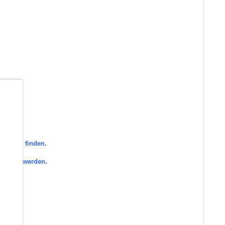
b
orie zu finden.
efragt werden.