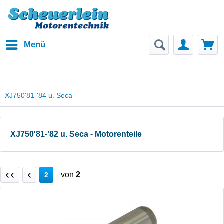
Menü
XJ750'81-'84 u. Seca
XJ750'81-'82 u. Seca - Motorenteile
von
2
2