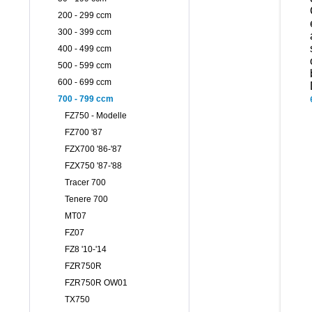
200 - 299 ccm
300 - 399 ccm
400 - 499 ccm
500 - 599 ccm
600 - 699 ccm
700 - 799 ccm
FZ750 - Modelle
FZ700 '87
FZX700 '86-'87
FZX750 '87-'88
Tracer 700
Tenere 700
MT07
FZ07
FZ8 '10-'14
FZR750R
FZR750R OW01
TX750