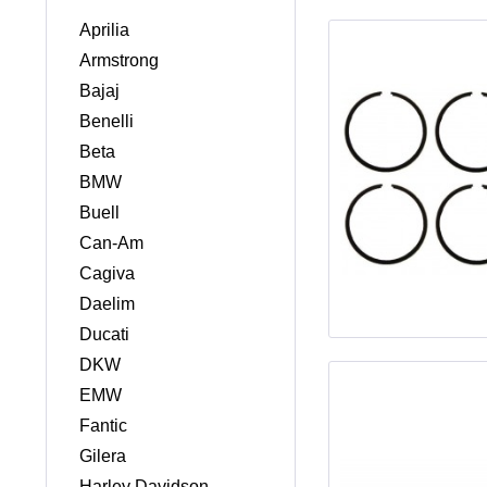
Aprilia
Armstrong
Bajaj
Benelli
Beta
BMW
Buell
Can-Am
Cagiva
Daelim
Ducati
DKW
EMW
Fantic
Gilera
Harley Davidson