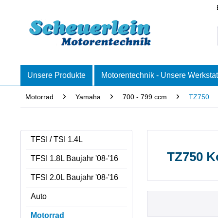
Unsere Produkte
Motorentechnik - Unsere Werkstat
Motorrad
Yamaha
700 - 799 ccm
TZ750
TFSI / TSI 1.4L
TZ750 K
TFSI 1.8L Baujahr '08-'16
TFSI 2.0L Baujahr '08-'16
Auto
Motorrad