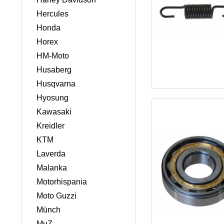
Hercules
Honda
Horex
HM-Moto
Husaberg
Husqvarna
Hyosung
Kawasaki
Kreidler
KTM
Laverda
Malanka
Motorhispania
Moto Guzzi
Münch
MuZ