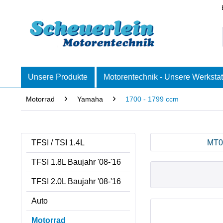
Unsere Produkte
Motorentechnik - Unsere Werkstat
Motorrad
Yamaha
1700 - 1799 ccm
TFSI / TSI 1.4L
MT01
TFSI 1.8L Baujahr '08-'16
TFSI 2.0L Baujahr '08-'16
Auto
Motorrad