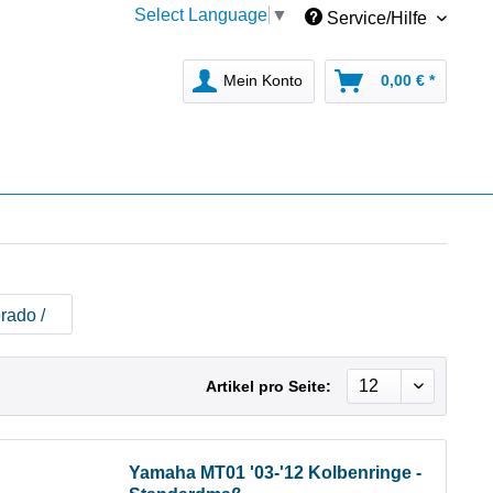
Select Language
▼
Service/Hilfe
Mein Konto
0,00 € *
rado /
Artikel pro Seite:
Yamaha MT01 '03-'12 Kolbenringe -