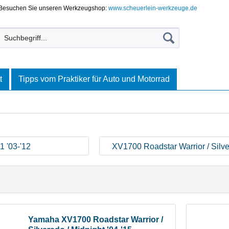
Besuchen Sie unseren Werkzeugshop:
www.scheuerlein-werkzeuge.de
t
Tipps vom Praktiker für Auto und Motorrad
 '03-'12
XV1700 Roadstar Warrior / Silve
Midnight '04-'15
Yamaha XV1700 Roadstar Warrior /