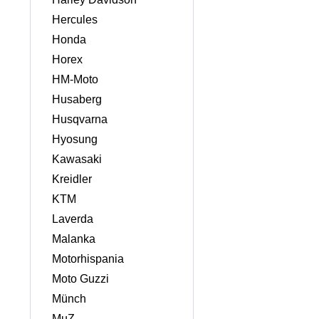
Hercules
Honda
Horex
HM-Moto
Husaberg
Husqvarna
Hyosung
Kawasaki
Kreidler
KTM
Laverda
Malanka
Motorhispania
Moto Guzzi
Münch
MuZ