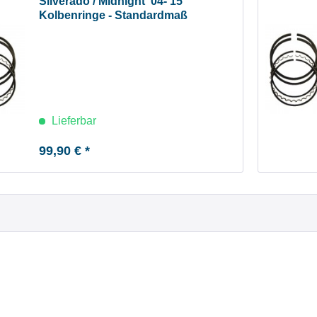
Silverado / Midnight '04-'15
Kolbenringe - Standardmaß
Lieferbar
99,90 € *