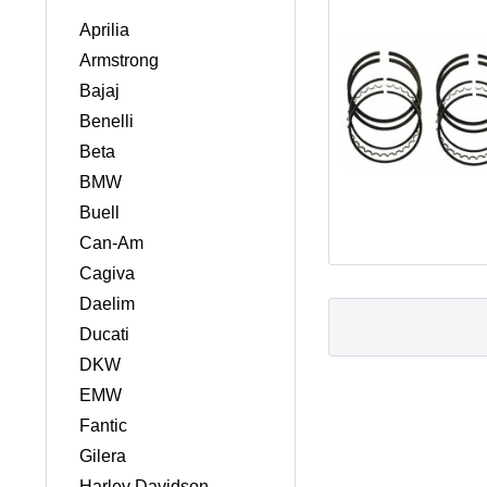
Aprilia
Armstrong
Bajaj
Benelli
Beta
BMW
Buell
Can-Am
Cagiva
Daelim
Ducati
DKW
EMW
Fantic
Gilera
Harley Davidson