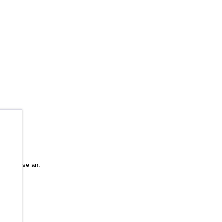
b
 Sie diese an.