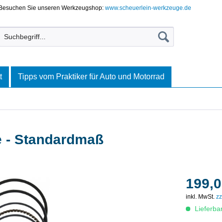
Besuchen Sie unseren Werkzeugshop:
www.scheuerlein-werkzeuge.de
t
Tipps vom Praktiker für Auto und Motorrad
e - Standardmaß
199,0
inkl. MwSt.
zz
Lieferba