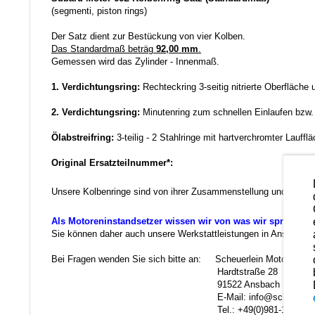
(segmenti, piston rings)
Der Satz dient zur Bestückung von vier Kolben.
Das Standardmaß beträg
92,00 mm
.
Gemessen wird das Zylinder - Innenmaß.
1. Verdichtungsring:
Rechteckring 3-seitig nitrierte Oberfläche
2. Verdichtungsring:
Minutenring zum schnellen Einlaufen bzw
Ölabstreifring:
3-teilig - 2 Stahlringe mit hartverchromter Lauff
Original Ersatzteilnummer*:
Unsere Kolbenringe sind von ihrer Zusammenstellung und der Qua
Als Motoreninstandsetzer wissen wir von was wir sprechen.
Sie können daher auch unsere Werkstattleistungen in Anspruch ne
Bei Fragen wenden Sie sich bitte an: Scheuerlein Motorentec
Hardtstraße 28
91522 Ansbach
E-Mail: info@scheuerlein.
Tel.: +49(0)981-17554