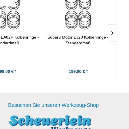
 EA82F Kolbenringe -
Subaru Motor EJ20 Kolbenringe -
Suba
andardmaß
Standardmaß
99,00 € *
199,00 € *
Besuchen Sie unseren Werkzeug-Shop