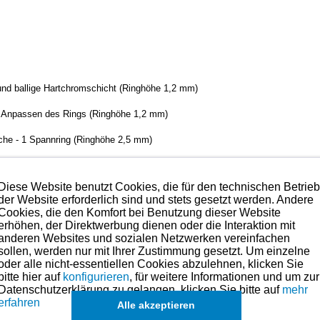
 und ballige Hartchromschicht (Ringhöhe 1,2 mm)
. Anpassen des Rings
(Ringhöhe 1,2 mm)
läche - 1 Spannring
(Ringhöhe 2,5 mm)
Diese Website benutzt Cookies, die für den technischen Betrie
lität mit das technisch Beste, was es aktuell am Markt gibt.
der Website erforderlich sind und stets gesetzt werden. Andere
Cookies, die den Komfort bei Benutzung dieser Website
erhöhen, der Direktwerbung dienen oder die Interaktion mit
anderen Websites und sozialen Netzwerken vereinfachen
hmen. Preise hierzu finden Sie links in der Kategorien-Übersicht oder fragen
sollen, werden nur mit Ihrer Zustimmung gesetzt. Um einzelne
oder alle nicht-essentiellen Cookies abzulehnen, klicken Sie
hnik
bitte hier auf
konfigurieren
, für weitere Informationen und um zur
Datenschutzerklärung zu gelangen, klicken Sie bitte auf
mehr
erfahren
de
Alle akzeptieren