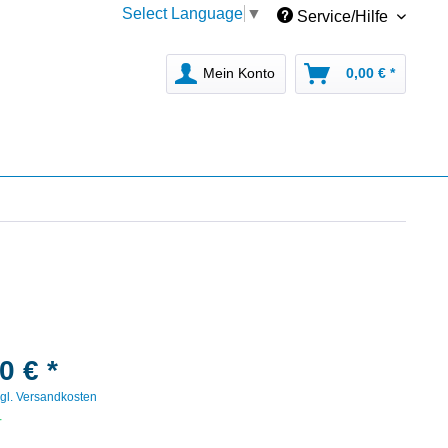
Select Language
▼
Service/Hilfe
Mein Konto
0,00 € *
0 € *
gl. Versandkosten
r