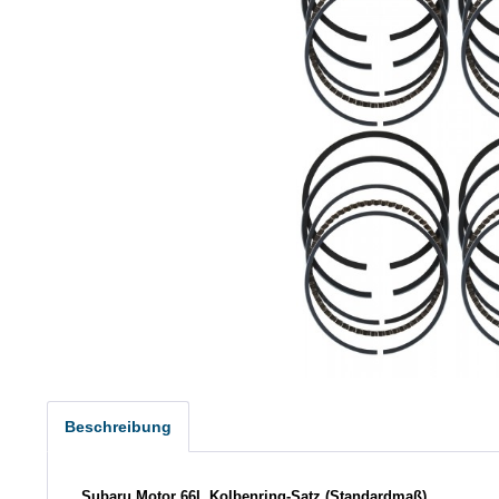
Beschreibung
Subaru Motor 66L Kolbenring-Satz (Standardmaß)