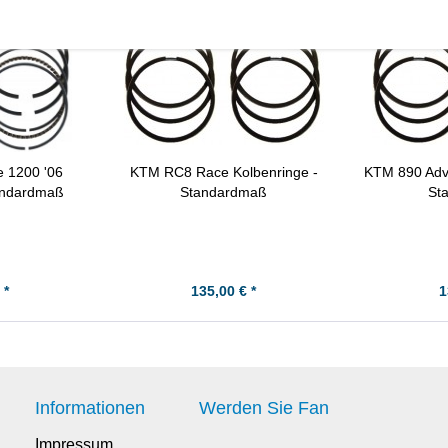
e 1200 '06
KTM RC8 Race Kolbenringe -
KTM 890 Adve
tandardmaß
Standardmaß
St
 *
135,00 € *
1
Informationen
Werden Sie Fan
Impressum