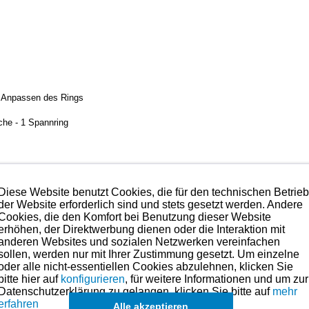
. Anpassen des Rings
äche - 1 Spannring
stoffbeschichtung die im Plasmaverfahren aufgebracht wird.
Kolbenringe, was den Verschleiß der Ringe noch weiter minimiert. Die Wärmele
Diese Website benutzt Cookies, die für den technischen Betrie
er verbessert. Außerdem ist der Reibungskoeffizient nur halb so groß wie de
der Website erforderlich sind und stets gesetzt werden. Andere
Cookies, die den Komfort bei Benutzung dieser Website
te was es im Bereich der Kolbenringe gibt.
erhöhen, der Direktwerbung dienen oder die Interaktion mit
anderen Websites und sozialen Netzwerken vereinfachen
sollen, werden nur mit Ihrer Zustimmung gesetzt. Um einzelne
hmen. Preise hierzu finden Sie in der Kategorien-Übersicht links oder fragen
oder alle nicht-essentiellen Cookies abzulehnen, klicken Sie
bitte hier auf
konfigurieren
, für weitere Informationen und um zur
maße für dieses Modell sind (falls vorhanden) in der übergeordneten Ka
Datenschutzerklärung zu gelangen, klicken Sie bitte auf
mehr
Es können in Ausnahmefällen auch
einzelne Ringe
angefragt werden.
erfahren
Alle akzeptieren