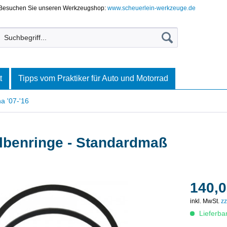
Besuchen Sie unseren Werkzeugshop:
www.scheuerlein-werkzeuge.de
t
Tipps vom Praktiker für Auto und Motorrad
 '07-'16
olbenringe - Standardmaß
140,0
inkl. MwSt.
zz
Lieferba