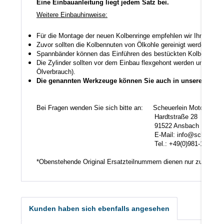
Eine Einbauanleitung liegt jedem Satz bei.
Weitere Einbauhinweise:
Für die Montage der neuen Kolbenringe empfehlen wir Ihnen ein
Zuvor sollten die Kolbennuten von Ölkohle gereinigt werden auch
Spannbänder können das Einführen des bestückten Kolbens in den
Die Zylinder sollten vor dem Einbau flexgehont werden um den K
Ölverbrauch).
Die genannten Werkzeuge können Sie auch in unserem Shop
Bei Fragen wenden Sie sich bitte an: Scheuerlein Motorentec
Hardtstraße 28
91522 Ansbach
E-Mail: info@scheuerlein.
Tel.: +49(0)981-17554
*Obenstehende Original Ersatzteilnummern dienen nur zu Vergl
Kunden haben sich ebenfalls angesehen