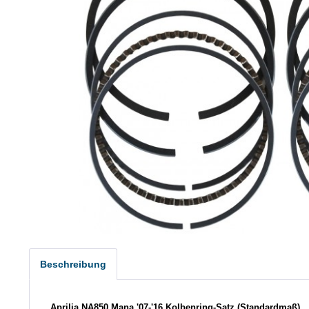
Beschreibung
Aprilia NA850 Mana '07-'16 Kolbenring-Satz (Standardmaß)