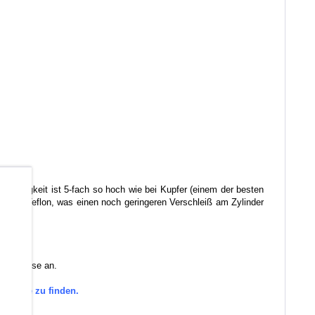
itfähigkeit ist 5-fach so hoch wie bei Kupfer (einem der besten
b
r von Teflon, was einen noch geringeren Verschleiß am Zylinder
 Sie diese an.
tegorie zu finden.