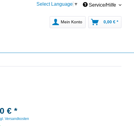
Select Language
▼
Service/Hilfe
Mein Konto
0,00 € *
0 € *
gl. Versandkosten
r