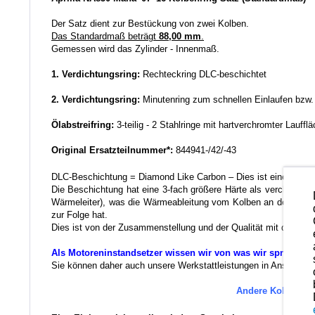
Der Satz dient zur Bestückung von zwei Kolben.
Das Standardmaß beträgt
88,00 mm
.
Gemessen wird das Zylinder - Innenmaß.
1. Verdichtungsring:
Rechteckring DLC-beschichtet
2. Verdichtungsring:
Minutenring zum schnellen Einlaufen bzw
Ölabstreifring:
3-teilig - 2 Stahlringe mit hartverchromter Lauffl
Original Ersatzteilnummer*:
844941-/42/-43
DLC-Beschichtung = Diamond Like Carbon – Dies ist eine Kohlen
Die Beschichtung hat eine 3-fach größere Härte als verchromte 
Wärmeleiter), was die Wärmeableitung vom Kolben an den Zylind
zur Folge hat.
Dies ist von der Zusammenstellung und der Qualität mit das Bes
Als Motoreninstandsetzer wissen wir von was wir sprechen.
Sie können daher auch unsere Werkstattleistungen in Anspruch ne
Andere Kolbenring