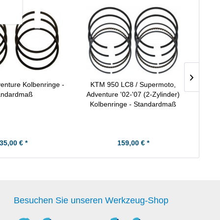
nture Kolbenringe -
KTM 950 LC8 / Supermoto,
KTM Ad
andardmaß
Adventure '02-'07 (2-Zylinder)
Kolbenringe - Standardmaß
35,00 € *
159,00 € *
Besuchen Sie unseren Werkzeug-Shop