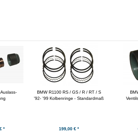
eichszwecken.
uslass-
BMW R1100 RS / GS / R / RT / S
BM
ung
'92- '99 Kolbenringe - Standardmaß
Ventil
€ *
199,00 € *