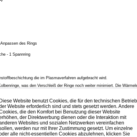
. Anpassen des Rings
äche - 1 Spannring
stoffbeschichtung die im Plasmaverfahren aufgebracht wird.
olbenringe, was den Verschleiß der Ringe noch weiter minimiert. Die Wärmelei
r verbessert. Außerdem ist der Reibungskoeffizient nur halb so groß wie der
Diese Website benutzt Cookies, die für den technischen Betrie
der Website erforderlich sind und stets gesetzt werden. Andere
Cookies, die den Komfort bei Benutzung dieser Website
te was es im Bereich der Kolbenringe gibt.
erhöhen, der Direktwerbung dienen oder die Interaktion mit
anderen Websites und sozialen Netzwerken vereinfachen
sollen, werden nur mit Ihrer Zustimmung gesetzt. Um einzelne
hmen. Preise hierzu finden Sie in der Kategorien-Übersicht links oder fragen
oder alle nicht-essentiellen Cookies abzulehnen, klicken Sie