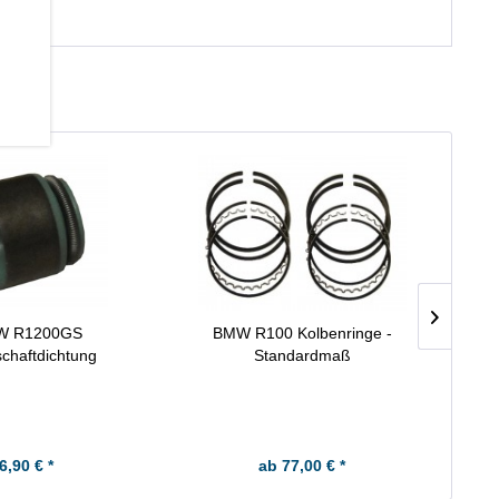
W R1200GS
BMW R100 Kolbenringe -
BMW 
schaftdichtung
Standardmaß
6,90 € *
ab 77,00 € *