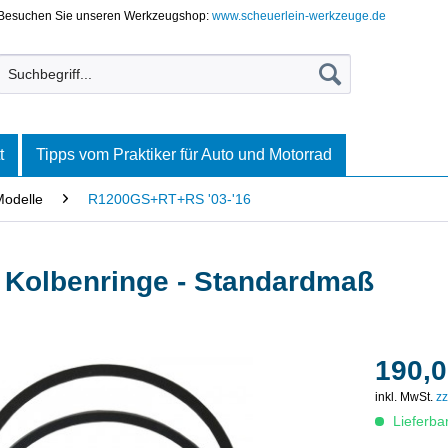
Besuchen Sie unseren Werkzeugshop:
www.scheuerlein-werkzeuge.de
t
Tipps vom Praktiker für Auto und Motorrad
Modelle
R1200GS+RT+RS '03-'16
Kolbenringe - Standardmaß
190,0
inkl. MwSt.
zz
Lieferba