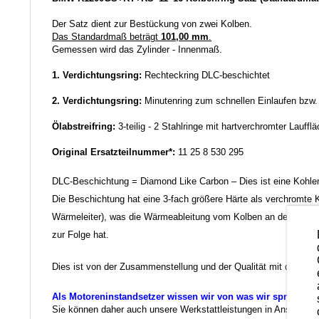
Der Satz dient zur Bestückung von zwei Kolben.
Das Standardmaß beträgt
101,00 mm
.
Gemessen wird das Zylinder - Innenmaß.
1. Verdichtungsring:
Rechteckring DLC-beschichtet
2. Verdichtungsring:
Minutenring zum schnellen Einlaufen bzw
Ölabstreifring:
3-teilig - 2 Stahlringe mit hartverchromter Lauffl
Original Ersatzteilnummer*:
11 25 8 530 295
DLC-Beschichtung = Diamond Like Carbon – Dies ist eine Kohlen
Die Beschichtung hat eine 3-fach größere Härte als verchromte K
Wärmeleiter), was die Wärmeableitung vom Kolben an den Zylinde
zur Folge hat.
Dies ist von der Zusammenstellung und der Qualität mit das Bes
Als Motoreninstandsetzer wissen wir von was wir sprechen.
Sie können daher auch unsere Werkstattleistungen in Anspruch ne