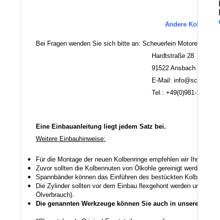
Andere Kolbenring
Bei Fragen wenden Sie sich bitte an: Scheuerlein Motorentechni
Hardtstraße 28
91522 Ansbach
E-Mail: info@scheuerlein.
Tel.: +49(0)981-17554
Eine Einbauanleitung liegt jedem Satz bei.
Weitere Einbauhinweise:
Für die Montage der neuen Kolbenringe empfehlen wir Ihnen ein
Zuvor sollten die Kolbennuten von Ölkohle gereinigt werden auch
Spannbänder können das Einführen des bestückten Kolbens in den
Die Zylinder sollten vor dem Einbau flexgehont werden um den K
Ölverbrauch).
Die genannten Werkzeuge können Sie auch in unserem Shop