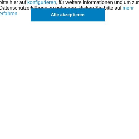
bitte hier auf
konfigurieren
, für weitere Informationen und um zur
Datenschutzerklärung zu gelangen, klicken Sie bitte auf
mehr
erfahren
Alle akzeptieren
maße für dieses Modell sind (falls vorhanden) in der übergeordneten Ka
Es können in Ausnahmefällen auch
einzelne Ringe
angefragt werden.
k
de
e Kolbenringzange zu verwenden.
 hierfür gibt es ein Werkzeug.
 Zylinder erleichtern.
reuzschliff wieder einzubringen. Dies ermöglicht eine bessere Ölhaftung un
 finden.