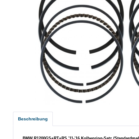
Beschreibung
BMW R1200GS+RT+RS '11-'16 Kolbenring-Satz (Standardma