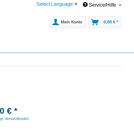
Select Language
▼
Service/Hilfe
Mein Konto
0,00 € *
0 € *
gl. Versandkosten
r