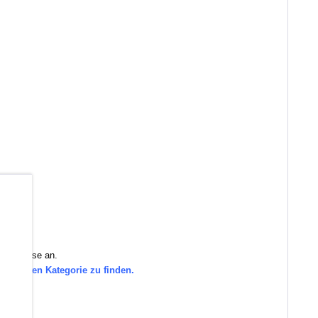
b
 Sie diese an.
eordneten Kategorie zu finden.