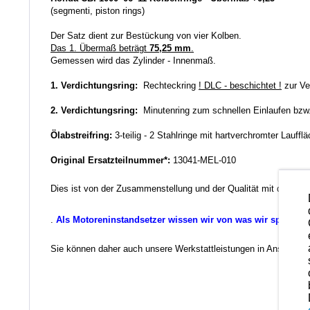
(segmenti, piston rings)
Der Satz dient zur Bestückung von vier Kolben.
Das 1. Übermaß beträgt
75,25 mm
.
Gemessen wird das Zylinder - Innenmaß.
1. Verdichtungsring:
Rechteckring
! DLC - beschichtet !
zur Ve
2. Verdichtungsring:
Minutenring zum schnellen Einlaufen bzw
Ölabstreifring:
3-teilig - 2 Stahlringe mit hartverchromter Lauffl
Original Ersatzteilnummer*:
13041-MEL-010
Dies ist von der Zusammenstellung und der Qualität mit das Bes
.
Als Motoreninstandsetzer wissen wir von was wir sprechen
Sie können daher auch unsere Werkstattleistungen in Anspruch ne
Ander