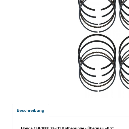
Beschreibung
Honda CBF1000 '06-'11 Kolbenringe - Übermaß +0,25