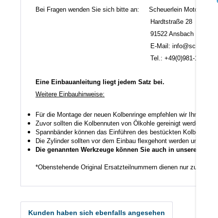
Bei Fragen wenden Sie sich bitte an: Scheuerlein Motorentec
Hardtstraße 28
91522 Ansbach
E-Mail: info@scheuerlein.
Tel.: +49(0)981-17554
Eine Einbauanleitung liegt jedem Satz bei.
Weitere Einbauhinweise:
Für die Montage der neuen Kolbenringe empfehlen wir Ihnen ein
Zuvor sollten die Kolbennuten von Ölkohle gereinigt werden auch
Spannbänder können das Einführen des bestückten Kolbens in den
Die Zylinder sollten vor dem Einbau flexgehont werden um den K
Die genannten Werkzeuge können Sie auch in unserem Shop
*Obenstehende Original Ersatzteilnummern dienen nur zu Vergl
Kunden haben sich ebenfalls angesehen