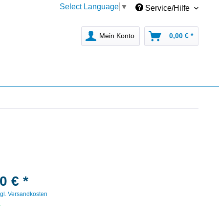
Select Language
▼
Service/Hilfe
Mein Konto
0,00 € *
0 € *
gl. Versandkosten
r