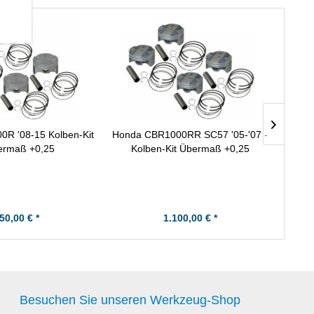
R '08-15 Kolben-Kit
Honda CBR1000RR SC57 '05-'07 -
ermaß +0,25
Kolben-Kit Übermaß +0,25
Ko
50,00 € *
1.100,00 € *
Besuchen Sie unseren Werkzeug-Shop