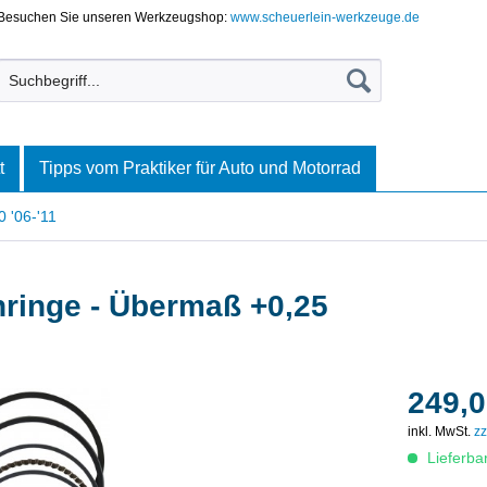
Besuchen Sie unseren Werkzeugshop:
www.scheuerlein-werkzeuge.de
t
Tipps vom Praktiker für Auto und Motorrad
 '06-'11
ringe - Übermaß +0,25
249,0
inkl. MwSt.
zz
Lieferba