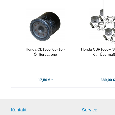
Honda CB1300 '05-'10 -
Honda CBR1000F '88
Ölfilterpatrone
Kit - Überma
17,50 € *
689,00 €
Kontakt
Service