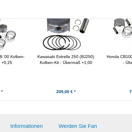
-'00 Kolben-
Kawasaki Estrella 250 (BJ250)
Honda CB1000
ß +0,25
Kolben-Kit - Übermaß +1,00
- Üb
 *
209,00 € *
7
Informationen
Werden Sie Fan