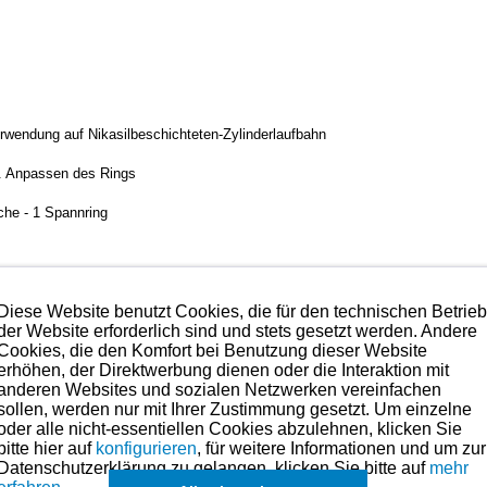
rwendung auf Nikasilbeschichteten-Zylinderlaufbahn
. Anpassen des Rings
äche - 1 Spannring
te was es im Bereich der Kolbenringe gibt
Diese Website benutzt Cookies, die für den technischen Betrie
der Website erforderlich sind und stets gesetzt werden. Andere
.
Cookies, die den Komfort bei Benutzung dieser Website
erhöhen, der Direktwerbung dienen oder die Interaktion mit
anderen Websites und sozialen Netzwerken vereinfachen
hmen. Preise hierzu finden Sie in der Kategorien-Übersicht links oder fragen
sollen, werden nur mit Ihrer Zustimmung gesetzt. Um einzelne
e Kolbenringmaße für dieses Modell sind (falls vorhanden) in der überg
oder alle nicht-essentiellen Cookies abzulehnen, klicken Sie
bitte hier auf
konfigurieren
, für weitere Informationen und um zur
Es können in Ausnahmefällen auch
einzelne Ringe
angefragt werden.
Datenschutzerklärung zu gelangen, klicken Sie bitte auf
mehr