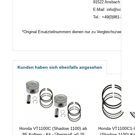
91522 Ansbach
E-Mail: info@scheuerlein.
Tel.: +49(0)981-17554
*Original Ersatzteilnummern dienen nur zu Vergleichszwecken.
Kunden haben sich ebenfalls angesehen
Honda VT1100C (Shadow 1100) ab
Honda VT1100C1-C
'85 Kolben - Kit - Übermaß +0,25
(Shadow 1100) Ko