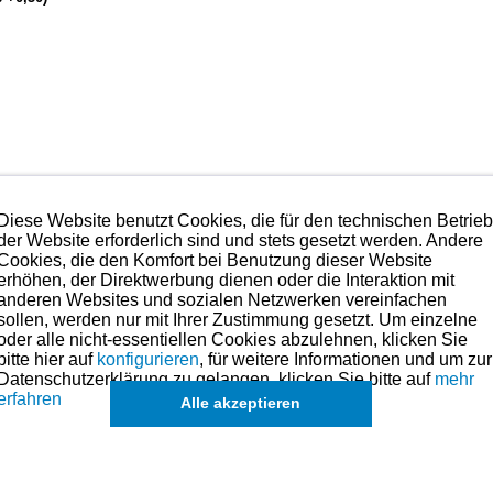
hromschicht, 3-teiliger Ölabstreifring)
Diese Website benutzt Cookies, die für den technischen Betrie
der Website erforderlich sind und stets gesetzt werden. Andere
Cookies, die den Komfort bei Benutzung dieser Website
G8- )
erhöhen, der Direktwerbung dienen oder die Interaktion mit
anderen Websites und sozialen Netzwerken vereinfachen
sollen, werden nur mit Ihrer Zustimmung gesetzt. Um einzelne
hmen. Preise hierzu finden Sie in der Kategorien-Übersicht links oder fragen
oder alle nicht-essentiellen Cookies abzulehnen, klicken Sie
bitte hier auf
konfigurieren
, für weitere Informationen und um zur
ße für dieses Modell sind (falls vorhanden) in der übergeordneten Kate
Datenschutzerklärung zu gelangen, klicken Sie bitte auf
mehr
können in Ausnahmefällen auch
einzelne Ringe u. Kolben
angefragt wer
erfahren
Alle akzeptieren
hnik