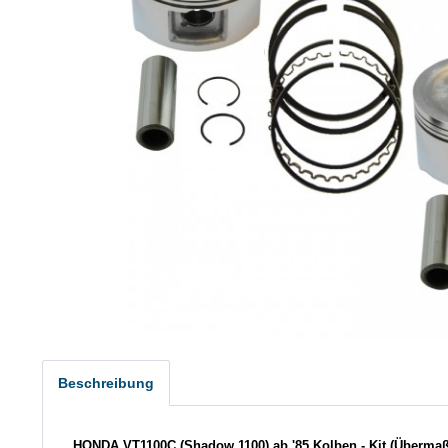
Beschreibung
HONDA VT1100C (Shadow 1100) ab '85
Kolben - Kit (Übermaß