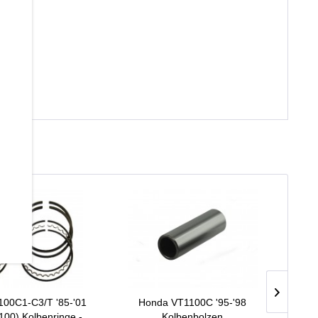
00C1-C3/T '85-'01
Honda VT1100C '95-'98
Hond
00) Kolbenringe -
Kolbenbolzen