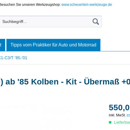
Besuchen Sie unseren Werkzeugshop:
www.scheuerlein-werkzeuge.de
t
Tipps vom Praktiker für Auto und Motorrad
1-C3/T '85-'01
ab '85 Kolben - Kit - Übermaß +
550,0
inkl. MwSt.
zz
Lieferba