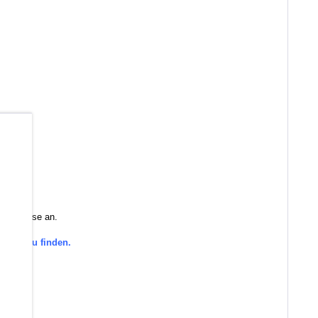
b
 Sie diese an.
gorie zu finden.
den.