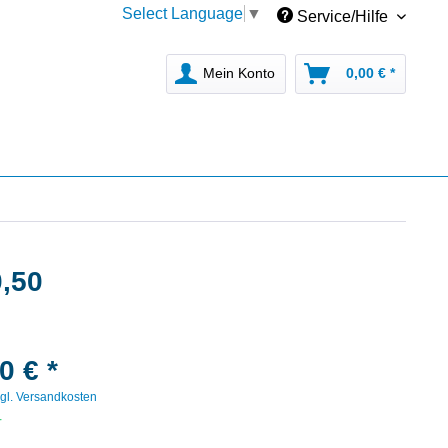
Select Language
▼
Service/Hilfe
Mein Konto
0,00 € *
0,50
0 € *
gl. Versandkosten
r