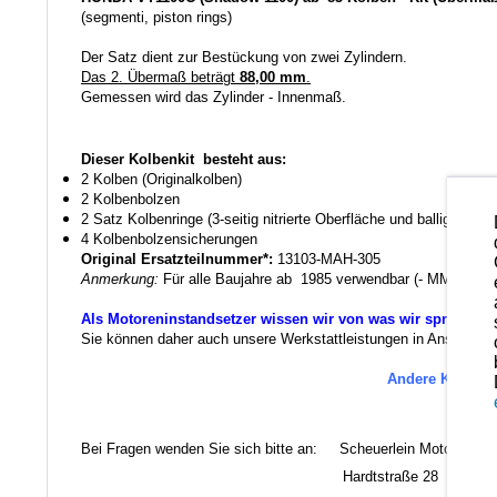
(segmenti, piston rings)
Der Satz dient zur Bestückung von zwei Zylindern.
Das 2. Übermaß beträgt
88,00 mm
.
Gemessen wird das Zylinder - Innenmaß.
Dieser Kolbenkit besteht aus:
2 Kolben (Originalkolben)
2 Kolbenbolzen
2 Satz Kolbenringe (3-seitig nitrierte Oberfläche und ballige Hartc
4 Kolbenbolzensicherungen
Original Ersatzteilnummer*:
13103-MAH-305
Anmerkung:
F
ür alle Baujahre ab 1985 verwendbar (- MM8- / -M
Als Motoreninstandsetzer wissen wir von was wir sprechen.
Sie können daher auch unsere Werkstattleistungen in Anspruch ne
Andere Kolbenma
Es 
Bei Fragen wenden Sie sich bitte an: Scheuerlein Motorentec
Hardtstraße 28