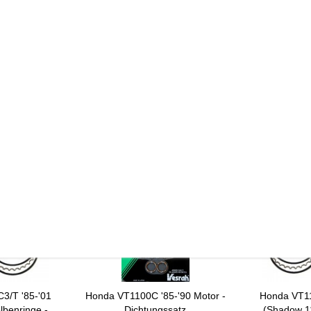
de
3/T '85-'01
Honda VT1100C '85-'90 Motor -
Honda VT11
lbenringe -
Dichtungssatz
(Shadow 11