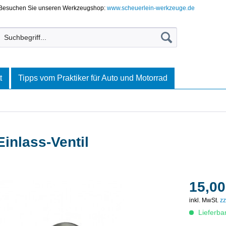
Besuchen Sie unseren Werkzeugshop:
www.scheuerlein-werkzeuge.de
t
Tipps vom Praktiker für Auto und Motorrad
inlass-Ventil
15,00
inkl. MwSt.
zz
Lieferba