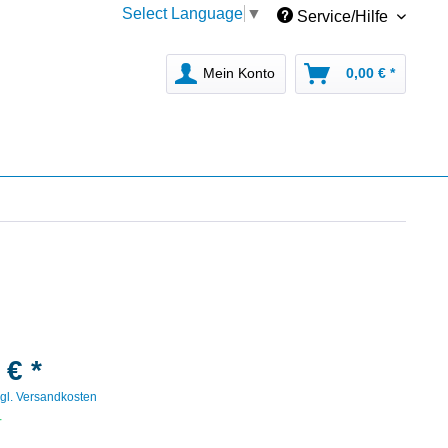
Select Language
▼
Service/Hilfe
Mein Konto
0,00 € *
 € *
gl. Versandkosten
r