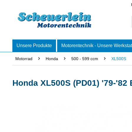
Unsere Produkte
Motorentechnik - Unsere Werkstat
Motorrad
Honda
500 - 599 ccm
XL500S
Honda XL500S (PD01) '79-'82 E