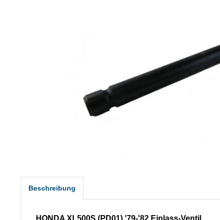
Beschreibung
HONDA XL500S (PD01) '79-'82 Einlass-Ventil