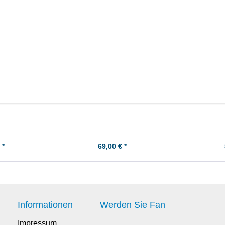
lben-Kit -
Honda XL500S (PD01) '79-'81
Honda XL50 -
0,50
Steuerkette (Zahnkette)
 *
69,00 € *
Informationen
Werden Sie Fan
Impressum