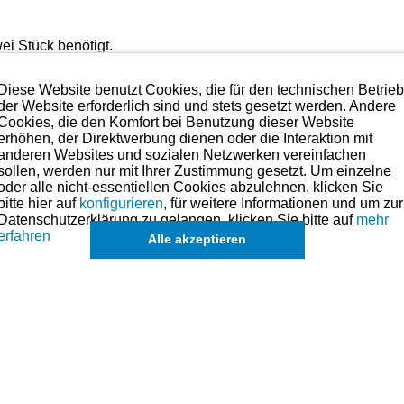
i Stück benötigt.
Diese Website benutzt Cookies, die für den technischen Betrie
der Website erforderlich sind und stets gesetzt werden. Andere
Cookies, die den Komfort bei Benutzung dieser Website
erhöhen, der Direktwerbung dienen oder die Interaktion mit
tig und kann bedenkenlos verbaut werden.
anderen Websites und sozialen Netzwerken vereinfachen
 sprechen.
sollen, werden nur mit Ihrer Zustimmung gesetzt. Um einzelne
in Anspruch nehmen. Wie zum Beistpiel das Fräsen der Ventils
oder alle nicht-essentiellen Cookies abzulehnen, klicken Sie
der fragen Sie diese an.
bitte hier auf
konfigurieren
, für weitere Informationen und um zur
Datenschutzerklärung zu gelangen, klicken Sie bitte auf
mehr
olben für dieses Modell sind (falls vorhanden) in der übergeordneten Ka
erfahren
Alle akzeptieren
r zu Vergleichszwecken.
s angesehen