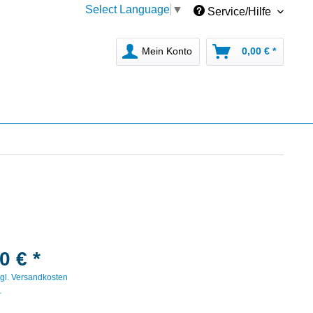
Select Language
▼
Service/Hilfe
Mein Konto
0,00 € *
0 € *
gl. Versandkosten
r