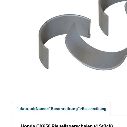
" data-tabName="Beschreibung
">Beschreibung
Honda CX650 Pleuellagerschalen (4 Stück)