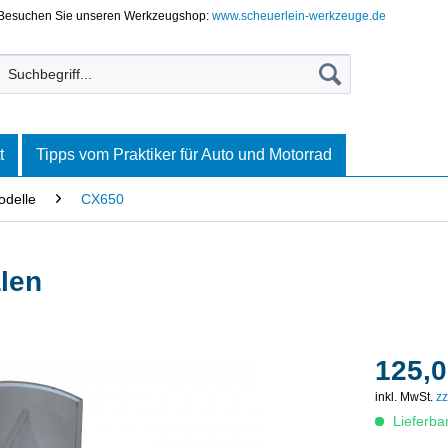
Besuchen Sie unseren Werkzeugshop:
www.scheuerlein-werkzeuge.de
t
Tipps vom Praktiker für Auto und Motorrad
odelle
CX650
len
125,0
inkl. MwSt.
zz
Lieferba