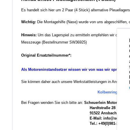
Es handelt sich hier um 2 Paar (4 Stück) alternative Pleuellag
Wichtig:
Die Montagehilfe (Nase) wurde von uns abgeschliffen, d
Hinweis:
Um das Lagerspiel zu ermitteln empfehlen wir die Ver
Messzeuge (Bestellnummer SW36925)
Original Ersatzteilnummer*:
Als Motoreninstandsetzer wissen wir von was wir sprechen.
Sie können daher auch unsere Werkstattleistungen in Anspruch ne
Kolbenringe und K
Bei Fragen wenden Sie sich bitte an:
Scheuerlein Motorentech
Hardtstraße 28
91522 Ansbach
E-Mail: info@scheuerlein
Tel.: +49(0)981-17554