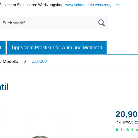
Besuchen Sie unseren Werkzeugshop:
www.scheuerlein-werkzeuge.de
t
Tipps vom Praktiker für Auto und Motorrad
0 Modelle
Z1000J
il
20,90
inkl. MwSt.
zz
Lieferba