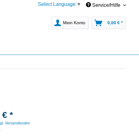
Select Language
▼
Service/Hilfe
Mein Konto
0,00 € *
 € *
gl. Versandkosten
r