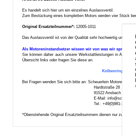
Es handelt sich hier um ein einzelnes Auslassventil.
Zum Bestückung eines kompletten Motors werden vier Stück ben
Original Ersatzteilnummer*:
12005-1011
Das Auslassventil ist von der Qualität sehr hochwertig und kan
Als Motoreninstandsetzer wissen wir von was wir sprechen.
Sie können daher auch unsere Werkstattleistungen in Anspruch 
Übersicht links oder fragen Sie diese an.
Kolbenringe und K
Bei Fragen wenden Sie sich bitte an: Scheuerlein Motorentechni
Hardtstraße 28
91522 Ansbach
E-Mail: info@scheuerlein.
Tel.: +49(0)981-17554
*Obenstehende Original Ersatzteilnummern dienen nur zu Vergl