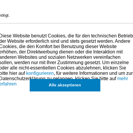
ötigt.
Diese Website benutzt Cookies, die für den technischen Betrie
n bedenkenlos verbaut werden.
der Website erforderlich sind und stets gesetzt werden. Andere
Cookies, die den Komfort bei Benutzung dieser Website
erhöhen, der Direktwerbung dienen oder die Interaktion mit
nehmen. Wie zum Beistpiel das Fräsen der Ventilsitze oder das Tauschen de
anderen Websites und sozialen Netzwerken vereinfachen
sollen, werden nur mit Ihrer Zustimmung gesetzt. Um einzelne
oder alle nicht-essentiellen Cookies abzulehnen, klicken Sie
olben für dieses Modell sind (falls vorhanden) in der übergeordneten Ka
bitte hier auf
konfigurieren
, für weitere Informationen und um zur
Datenschutzerklärung zu gelangen, klicken Sie bitte auf
mehr
k
erfahren
Alle akzeptieren
de
eichszwecken.