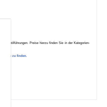
b
r Ventilführungen. Preise hierzu finden Sie in der Kategorien-
tegorie zu finden.