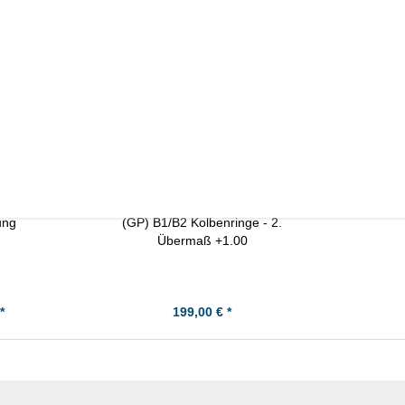
s angesehen
 Auslass-
Kawasaki GPZ1100 B1/B2 + Z1100
ung
(GP) B1/B2 Kolbenringe - 2.
Übermaß +1.00
*
199,00 € *