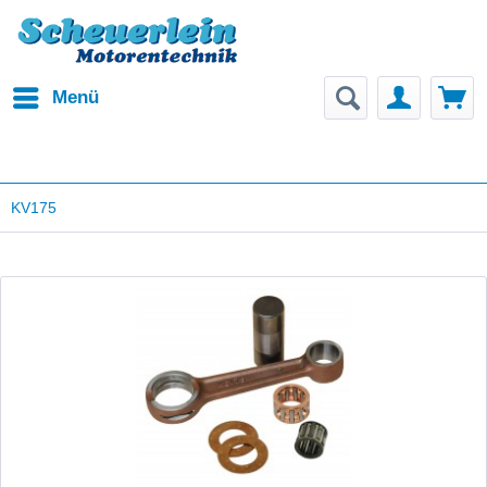
Menü
KV175