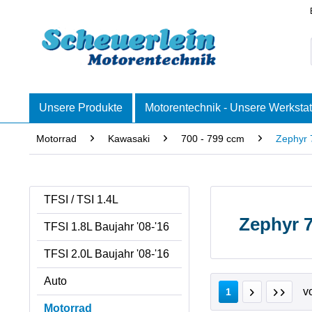
Unsere Produkte
Motorentechnik - Unsere Werkstat
Motorrad
Kawasaki
700 - 799 ccm
Zephyr 
TFSI / TSI 1.4L
Zephyr 
TFSI 1.8L Baujahr '08-'16
TFSI 2.0L Baujahr '08-'16
Auto
v
1
Motorrad