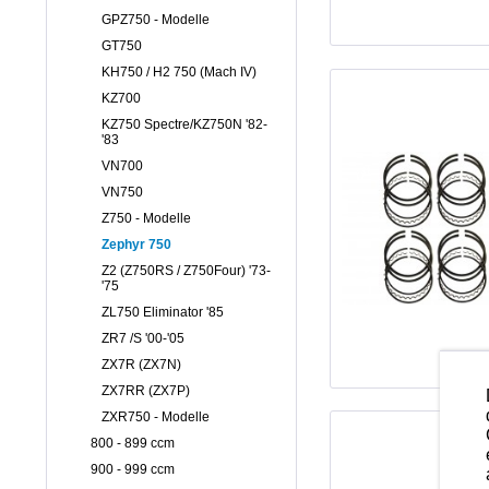
GPZ750 - Modelle
GT750
KH750 / H2 750 (Mach IV)
KZ700
KZ750 Spectre/KZ750N '82-
'83
VN700
VN750
Z750 - Modelle
Zephyr 750
Z2 (Z750RS / Z750Four) '73-
'75
ZL750 Eliminator '85
ZR7 /S '00-'05
ZX7R (ZX7N)
ZX7RR (ZX7P)
ZXR750 - Modelle
800 - 899 ccm
900 - 999 ccm