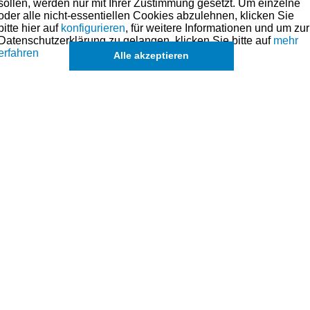
sollen, werden nur mit Ihrer Zustimmung gesetzt. Um einzelne
oder alle nicht-essentiellen Cookies abzulehnen, klicken Sie
bitte hier auf
konfigurieren
, für weitere Informationen und um zur
Datenschutzerklärung zu gelangen, klicken Sie bitte auf
mehr
erfahren
Alle akzeptieren
Lieferbar
490,00 € *
Kawasaki Zephyr 750 Kolben-Kit -
Sonderübermaß +1.25
Sondergröße