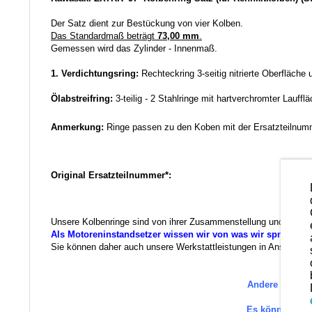
Der Satz dient zur Bestückung von vier Kolben.
Das Standardmaß beträgt
73,00 mm
.
Gemessen wird das Zylinder - Innenmaß.
1. Verdichtungsring:
Rechteckring 3-seitig nitrierte Oberfläche
Ölabstreifring:
3-teilig - 2 Stahlringe mit hartverchromter Lauffl
Anmerkung:
Ringe passen zu den Koben mit der Ersatzteilnum
Original Ersatzteilnummer*:
Unsere Kolbenringe sind von ihrer Zusammenstellung und der Qua
Als Motoreninstandsetzer wissen wir von was wir sprechen.
Sie können daher auch unsere Werkstattleistungen in Anspruch ne
Andere Ersatzt
Es können au