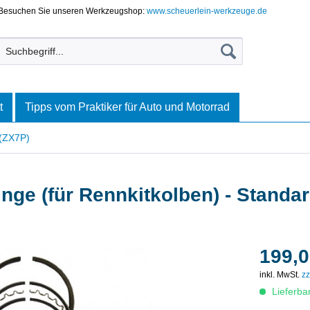
Besuchen Sie unseren Werkzeugshop:
www.scheuerlein-werkzeuge.de
t
Tipps vom Praktiker für Auto und Motorrad
(ZX7P)
nge (für Rennkitkolben) - Stand
199,0
inkl. MwSt.
zz
Lieferba