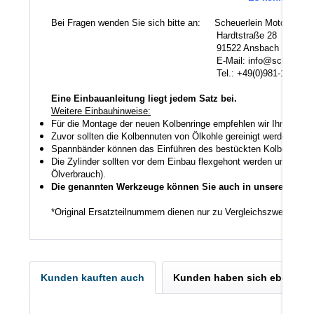
Bei Fragen wenden Sie sich bitte an: Scheuerlein Motorentec
Hardtstraße 28
91522 Ansbach
E-Mail: info@scheuerlein.
Tel.: +49(0)981-17554
Eine Einbauanleitung liegt jedem Satz bei.
Weitere Einbauhinweise:
Für die Montage der neuen Kolbenringe empfehlen wir Ihnen ein
Zuvor sollten die Kolbennuten von Ölkohle gereinigt werden auch
Spannbänder können das Einführen des bestückten Kolbens in den
Die Zylinder sollten vor dem Einbau flexgehont werden um den K
Ölverbrauch).
Die genannten Werkzeuge können Sie auch in unserem Shop
*Original Ersatzteilnummern dienen nur zu Vergleichszwecken.
Kunden kauften auch
Kunden haben sich ebenfall