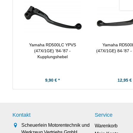
Yamaha RD500LC YPVS
Yamaha RD500
(47X/1GE) '84-'87 -
(47X/1GE) 84-'87 
Kupplungshebel
9,90 € *
12,95 € 
Kontakt
Service
Scheuerlein Motorentechnik und
Warenkorb
Werkzeug Vertriebs GmbH