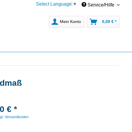
Select Language
▼
Service/Hilfe
Mein Konto
0,00 € *
ardmaß
0 € *
gl. Versandkosten
r