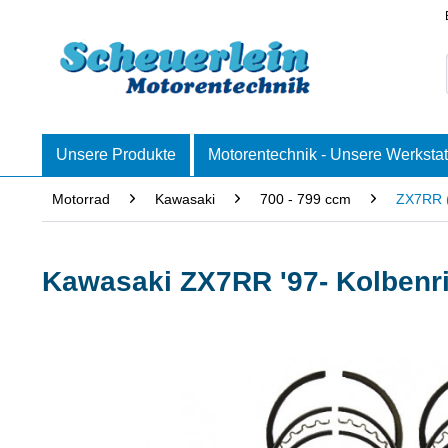
Unsere Produkte
Motorentechnik - Unsere Werkstat
Motorrad
Kawasaki
700 - 799 ccm
ZX7RR 
Kawasaki ZX7RR '97- Kolbenri