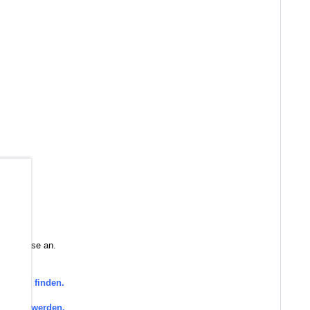
b
 Sie diese an.
orie zu finden.
efragt werden.