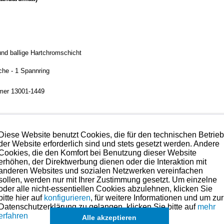
 und ballige Hartchromschicht
äche - 1 Spannring
mer 13001-1449
Diese Website benutzt Cookies, die für den technischen Betrie
der Website erforderlich sind und stets gesetzt werden. Andere
Cookies, die den Komfort bei Benutzung dieser Website
lität mit das technisch Beste, was es aktuell am Markt gibt.
erhöhen, der Direktwerbung dienen oder die Interaktion mit
anderen Websites und sozialen Netzwerken vereinfachen
hmen. Preise hierzu finden Sie links in der Kategorien-Übersicht oder fragen
sollen, werden nur mit Ihrer Zustimmung gesetzt. Um einzelne
oder alle nicht-essentiellen Cookies abzulehnen, klicken Sie
bitte hier auf
konfigurieren
, für weitere Informationen und um zur
eile für dieses Modell sind (falls vorhanden) in der übergeordneten Kateg
Datenschutzerklärung zu gelangen, klicken Sie bitte auf
mehr
erfahren
Alle akzeptieren
ch
Sätze für einzelne Kolben
, in Ausnahmefällen auch
einzelne Ringe
,
ang