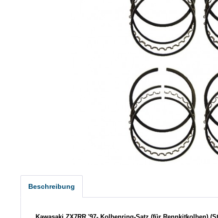
Beschreibung
Kawasaki ZX7RR '97- Kolbenring-Satz (für Rennkitkolben) (