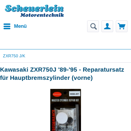
Menü
ZXR750 J/K
Kawasaki ZXR750J '89-'95 - Reparatursatz
für Hauptbremszylinder (vorne)