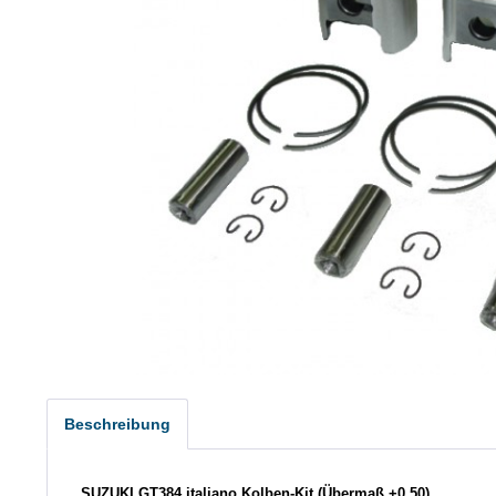
Beschreibung
SUZUKI GT384 italiano Kolben-Kit (Übermaß +0,50)