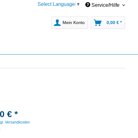
Select Language
▼
Service/Hilfe
Mein Konto
0,00 € *
0 € *
gl. Versandkosten
r