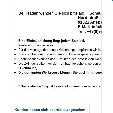
Bei Fragen wenden Sie sich bitte an:
Scheuerlein
Hardtstraße 28
91522 Ansbach
E-Mail: info@scheuerle
Tel.: +49(0)981-17
Eine Einbauanleitung liegt jedem Satz bei.
Weitere Einbauhinweise:
Für die Montage der neuen Kolbenringe empfehlen wir Ihnen ein
Zuvor sollten die Kolbennuten von Ölkohle gereinigt werden auch
Spannbänder können das Einführen des bestückten Kolbens in den
Die Zylinder sollten vor dem Einbau flexgehont werden um den K
Ölverbrauch).
Die genannten Werkzeuge können Sie auch in unserem Shop
*Obenstehende Original Ersatzteilnummern dienen nur zu Vergl
Kunden haben sich ebenfalls angesehen