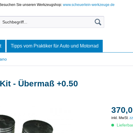
Besuchen Sie unseren Werkzeugshop:
www.scheuerlein-werkzeuge.de
t
Tipps vom Praktiker für Auto und Motorrad
iano
Kit - Übermaß +0.50
370,0
inkl. MwSt.
zz
Lieferba