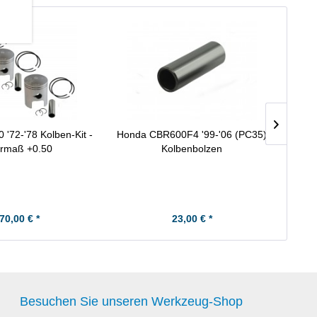
 '72-'78 Kolben-Kit -
Honda CBR600F4 '99-'06 (PC35)
Ho
rmaß +0.50
Kolbenbolzen
70,00 € *
23,00 € *
Besuchen Sie unseren Werkzeug-Shop