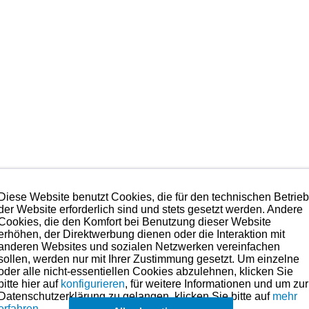
 Japan
“ und ist qualitativ in der obersten Kategorie anzusiedeln.
Diese Website benutzt Cookies, die für den technischen Betrie
 Erfahrungen des Rennsports sind in die Gestaltung und Produ
der Website erforderlich sind und stets gesetzt werden. Andere
e dies seit vielen Jahren Standard geworden ist.
Cookies, die den Komfort bei Benutzung dieser Website
 sprechen.
erhöhen, der Direktwerbung dienen oder die Interaktion mit
 Anspruch nehmen. Preise hierzu finden Sie in der Kategorien-Ü
anderen Websites und sozialen Netzwerken vereinfachen
sollen, werden nur mit Ihrer Zustimmung gesetzt. Um einzelne
oder alle nicht-essentiellen Cookies abzulehnen, klicken Sie
bitte hier auf
konfigurieren
, für weitere Informationen und um zur
ße für dieses Modell sind (falls vorhanden) in der übergeordneten Kate
Datenschutzerklärung zu gelangen, klicken Sie bitte auf
mehr
erfahren
Es können in Ausnahmefällen auch