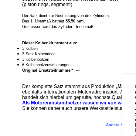
(piston rings, segmenti)
Der Satz dient zur Bestückung von drei Zylindern.
Das 1. Übermaß beträgt
55,50 mm
.
Gemessen wird das Zylinder - Innenmaß.
Dieser Kolbenkit besteht aus:
3 Kolben
3 Satz Kolbenringe
3 Kolbenbolzen
6 Kolbenbolzensicherungen
Original Ersatzteilnummer*:
---
Der komplette Satz stammt aus Produktion „
Made in
ebenfalls internationalen Motorradrennsport. Alle
handelt sich hierbei um geprüfte, höchste Qualität wi
Als Motoreninstandsetzer wissen wir von was wir
Sie können daher auch unsere Werkstattleistungen in
Andere Kolbenma