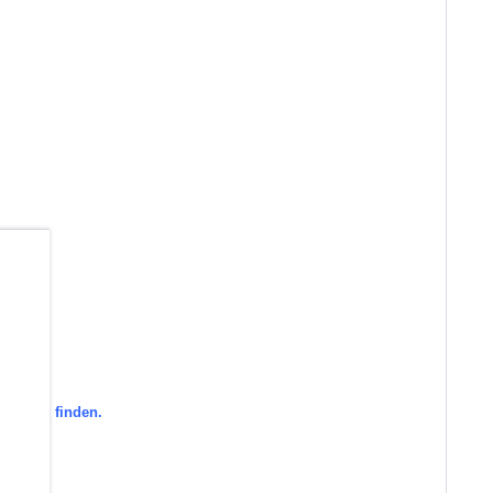
b
orie zu finden.