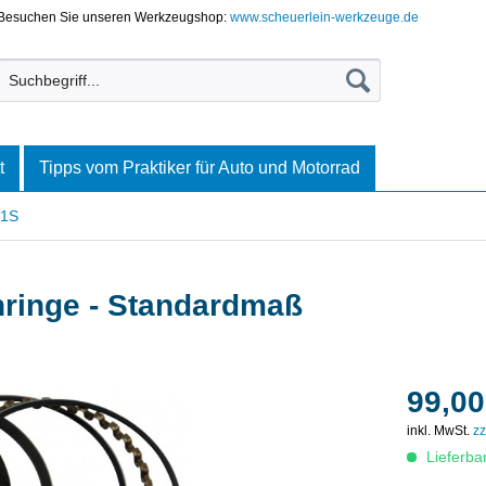
Besuchen Sie unseren Werkzeugshop:
www.scheuerlein-werkzeuge.de
t
Tipps vom Praktiker für Auto und Motorrad
1S
ringe - Standardmaß
99,00
inkl. MwSt.
zz
Lieferba