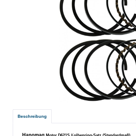
Beschreibung
Hanomag
Motor D621S
K
olbenring-Satz (Standardmaß)