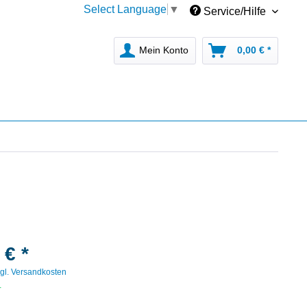
Select Language
▼
Service/Hilfe
Mein Konto
0,00 € *
 € *
gl. Versandkosten
r