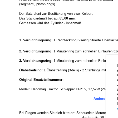
(segmenti, piston rings)
Der Satz dient zur Bestückung von zwei Kolben.
Das Standardmaß beträgt
85,00 mm
.
Gemessen wird das Zylinder - Innenmaß.
1. Verdichtungsring:
1 Rechteckring 3-seitig nitrierte Oberfläc
2. Verdichtungsring:
1 Minutenring zum schnellen Einlaufen b
3. Verdichtungsring:
1 Minutenring zum schnellen Einlaufen b
Ölabstreifring:
1 Ölabstreifring (3-teilig - 2 Stahlringe mit hart
Original Ersatzteilnummer:
Modell: Hanomag Traktor, Schlepper D621S, 17,5kW (24PS)
Andere Ersatzt
Bei Fragen wenden Sie sich bitte an: Scheuerlein Motorentechni
Hardtstraße 28