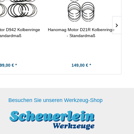
or D942 Kolbenringe
Hanomag Motor D21R Kolbenringe
Hanom
tandardmaß
- Standardmaß
99,00 € *
149,00 € *
Besuchen Sie unseren Werkzeug-Shop