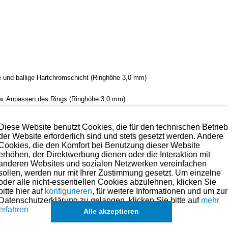
he und ballige Hartchromschicht (Ringhöhe 3,0 mm)
zw. Anpassen des Rings
(Ringhöhe 3,0 mm)
zw. Anpassen des Rings
(Ringhöhe 2,5 mm)
Diese Website benutzt Cookies, die für den technischen Betrie
der Website erforderlich sind und stets gesetzt werden. Andere
verchromter Lauffläche - 1 Spannring)
(Ringhöhe 5,0 mm)
Cookies, die den Komfort bei Benutzung dieser Website
erhöhen, der Direktwerbung dienen oder die Interaktion mit
anderen Websites und sozialen Netzwerken vereinfachen
sollen, werden nur mit Ihrer Zustimmung gesetzt. Um einzelne
oder alle nicht-essentiellen Cookies abzulehnen, klicken Sie
bitte hier auf
konfigurieren
, für weitere Informationen und um zur
eile für dieses Modell sind (falls vorhanden) in der übergeordneten Kateg
Datenschutzerklärung zu gelangen, klicken Sie bitte auf
mehr
Es können in Ausnahmefällen auch
einzelne Ringe
angefragt werden.
erfahren
Alle akzeptieren
k