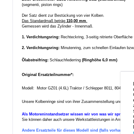
(segmenti, piston rings)
Der Satz dient zur Bestückung von vier Kolben.
Das Standardmaß beträg
110,00 mm
.
Gemessen wird das Zylinder - Innenmaß.
1. Verdichtungsring:
Rechteckring, 3-seitig nitrierte Oberfläch
2. Verdichtungsring:
Minutenring, zum schnellen Einlaufen bzw
Ölabstreifring:
Schlauchfederring
(Ringhöhe 6,0 mm)
Original Ersatzteilnummer*:
Modell: Motor GZ01 (4.6L) Traktor / Schlepper 8011, 8045
Unsere Kolbenringe sind von ihrer Zusammenstellung und der Qua
Als Motoreninstandsetzer wissen wir von was wir sprechen.
Sie können daher auch unsere Werkstattleistungen in Anspruch ne
Andere Ersatzteile für dieses Modell sind (falls vorhanden) 