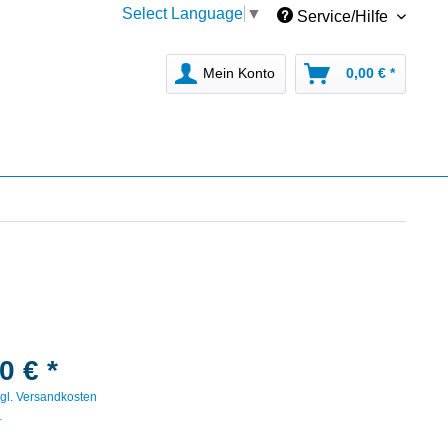
Select Language
▼
Service/Hilfe
Mein Konto
0,00 € *
0 € *
gl. Versandkosten
r