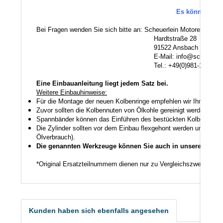
Es können au
Bei Fragen wenden Sie sich bitte an: Scheuerlein Motorentechni
Hardtstraße 28
91522 Ansbach
E-Mail: info@scheuerlein.
Tel.: +49(0)981-17554
Eine Einbauanleitung liegt jedem Satz bei.
Weitere Einbauhinweise:
Für die Montage der neuen Kolbenringe empfehlen wir Ihnen ein
Zuvor sollten die Kolbennuten von Ölkohle gereinigt werden auch
Spannbänder können das Einführen des bestückten Kolbens in den
Die Zylinder sollten vor dem Einbau flexgehont werden um den K
Ölverbrauch).
Die genannten Werkzeuge können Sie auch in unserem Shop
*Original Ersatzteilnummern dienen nur zu Vergleichszwecken.
Kunden haben sich ebenfalls angesehen