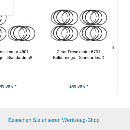
ieselmotor 4901
Zetor Dieselmotor 6701
ge - Standardmaß
Kolbenringe - Standardmaß
Ko
49,00 € *
149,00 € *
Besuchen Sie unseren Werkzeug-Shop