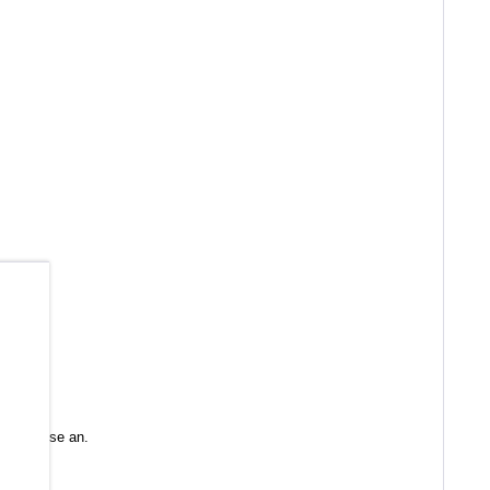
b
 Sie diese an.