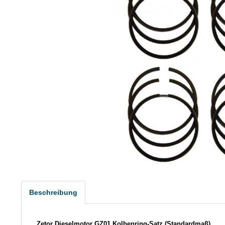
Beschreibung
Zetor Dieselmotor GZ01 Kolbenring-Satz (Standardmaß)