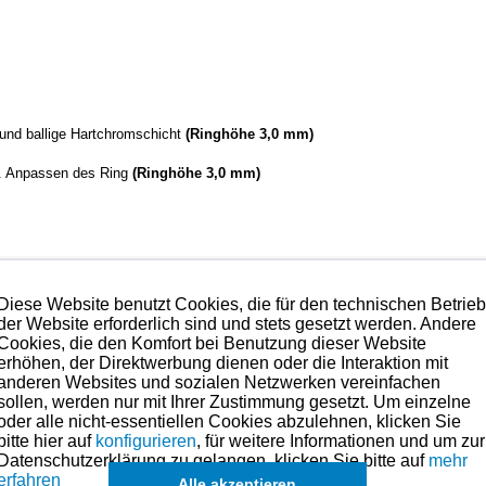
e und ballige Hartchromschicht
(Ringhöhe 3,0 mm)
. Anpassen des Ring
(Ringhöhe 3,0 mm)
Diese Website benutzt Cookies, die für den technischen Betrie
der Website erforderlich sind und stets gesetzt werden. Andere
Cookies, die den Komfort bei Benutzung dieser Website
erhöhen, der Direktwerbung dienen oder die Interaktion mit
lität mit das technisch Beste, was es aktuell am Markt gibt.
anderen Websites und sozialen Netzwerken vereinfachen
sollen, werden nur mit Ihrer Zustimmung gesetzt. Um einzelne
oder alle nicht-essentiellen Cookies abzulehnen, klicken Sie
hmen. Preise hierzu finden Sie links in der Kategorien-Übersicht oder fragen
bitte hier auf
konfigurieren
, für weitere Informationen und um zur
Datenschutzerklärung zu gelangen, klicken Sie bitte auf
mehr
in der übergeordneten Kategorie zu finden.
erfahren
Alle akzeptieren