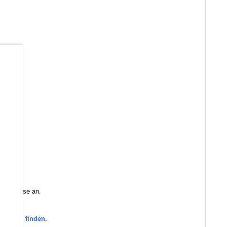
b
 Sie diese an.
orie zu finden.