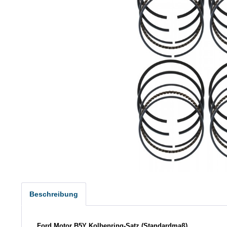
Beschreibung
Ford Motor B5Y Kolbenring-Satz (Standardmaß)