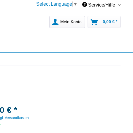
Select Language
▼
Service/Hilfe
Mein Konto
0,00 € *
0 € *
gl. Versandkosten
r