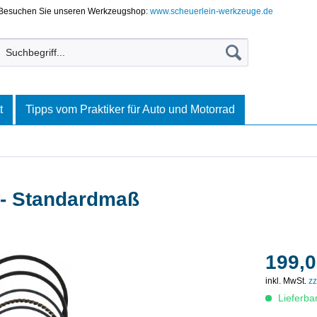
Besuchen Sie unseren Werkzeugshop:
www.scheuerlein-werkzeuge.de
t
Tipps vom Praktiker für Auto und Motorrad
 - Standardmaß
199,0
inkl. MwSt.
zz
Lieferba