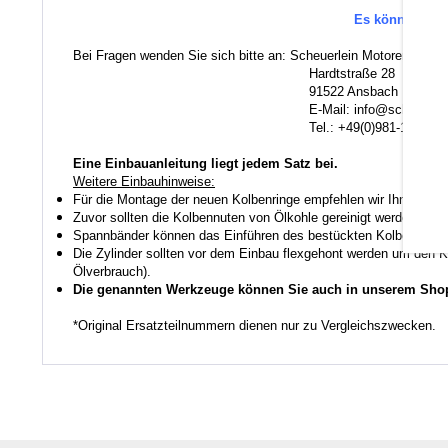
Es können au
Bei Fragen wenden Sie sich bitte an: Scheuerlein Motorentechni
Hardtstraße 28
91522 Ansbach
E-Mail: info@scheuerlein.
Tel.: +49(0)981-17554
Eine Einbauanleitung liegt jedem Satz bei.
Weitere Einbauhinweise:
Für die Montage der neuen Kolbenringe empfehlen wir Ihnen ein
Zuvor sollten die Kolbennuten von Ölkohle gereinigt werden auch
Spannbänder können das Einführen des bestückten Kolbens in den
Die Zylinder sollten vor dem Einbau flexgehont werden um den K
Ölverbrauch).
Die genannten Werkzeuge können Sie auch in unserem Shop
*Original Ersatzteilnummern dienen nur zu Vergleichszwecken.