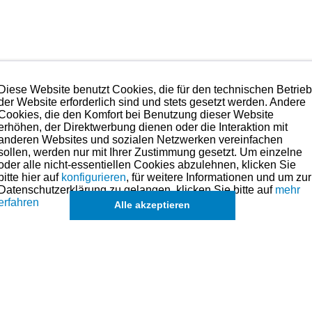
 und ballige Hartchromschicht (Ringhöhe 1,2 mm)
Diese Website benutzt Cookies, die für den technischen Betrie
der Website erforderlich sind und stets gesetzt werden. Andere
. Anpassen des Rings
(Ringhöhe 1,2 mm)
Cookies, die den Komfort bei Benutzung dieser Website
erhöhen, der Direktwerbung dienen oder die Interaktion mit
läche - 1 Spannring
(Ringhöhe 2,5 mm)
anderen Websites und sozialen Netzwerken vereinfachen
sollen, werden nur mit Ihrer Zustimmung gesetzt. Um einzelne
oder alle nicht-essentiellen Cookies abzulehnen, klicken Sie
bitte hier auf
konfigurieren
, für weitere Informationen und um zur
Datenschutzerklärung zu gelangen, klicken Sie bitte auf
mehr
erfahren
Alle akzeptieren
lität mit das technisch Beste, was es aktuell am Markt gibt.
hmen. Preise hierzu finden Sie links in der Kategorien-Übersicht oder fragen
eile für dieses Modell sind (falls vorhanden) in der übergeordneten Kateg