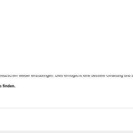
ch
Sätze für einzelne Kolben
, in Ausnahmefällen auch
einzelne Ringe
,
ang
k
de
e Kolbenringzange zu verwenden.
 hierfür gibt es ein Werkzeug.
 Zylinder erleichtern.
reuzschliff wieder einzubringen. Dies ermöglicht eine bessere Ölhaftung un
 finden.