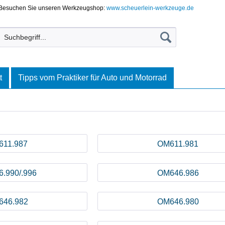
Besuchen Sie unseren Werkzeugshop:
www.scheuerlein-werkzeuge.de
t
Tipps vom Praktiker für Auto und Motorrad
611.987
OM611.981
.990/.996
OM646.986
646.982
OM646.980