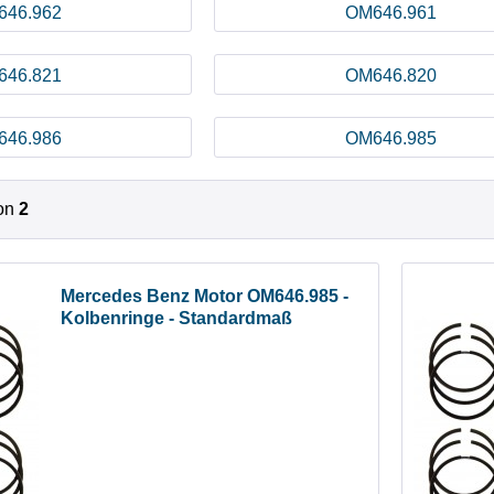
646.962
OM646.961
646.821
OM646.820
646.986
OM646.985
on
2
Mercedes Benz Motor OM646.985 -
Kolbenringe - Standardmaß