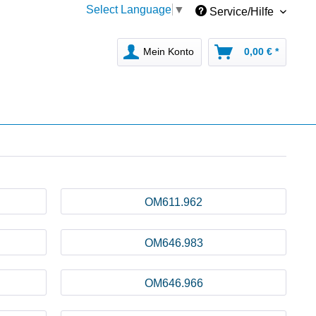
Select Language
▼
Service/Hilfe
Mein Konto
0,00 € *
OM611.962
OM646.983
OM646.966