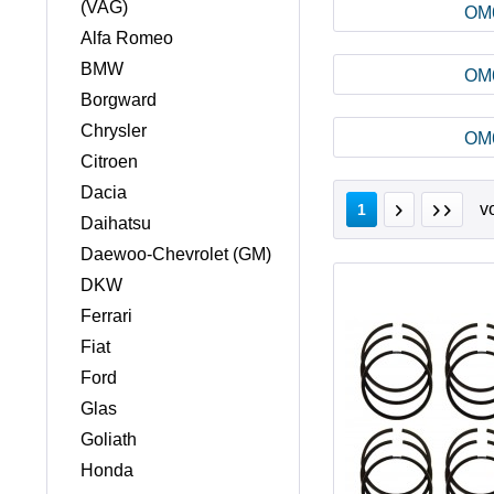
(VAG)
OM
Alfa Romeo
BMW
OM
Borgward
Chrysler
OM
Citroen
Dacia
v
1
Daihatsu
Daewoo-Chevrolet (GM)
DKW
Ferrari
Fiat
Ford
Glas
Goliath
Honda