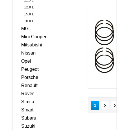
11.0 L
12.0 L
15.0 L
18.0 L
MG
Mini Cooper
Mitsubishi
Nissan
Opel
Peugeot
Porsche
Renault
Rover
Simca
v
1
Smart
Subaru
Suzuki