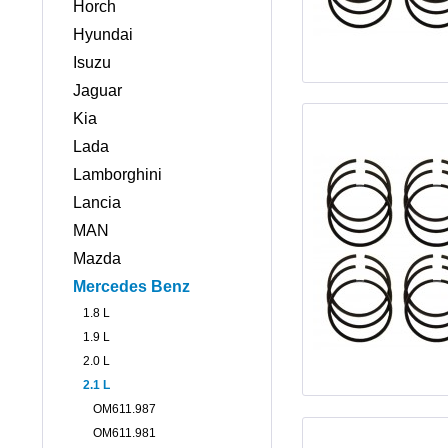
Horch
Hyundai
Isuzu
Jaguar
Kia
Lada
Lamborghini
Lancia
MAN
Mazda
Mercedes Benz
1.8 L
1.9 L
2.0 L
2.1 L
OM611.987
OM611.981