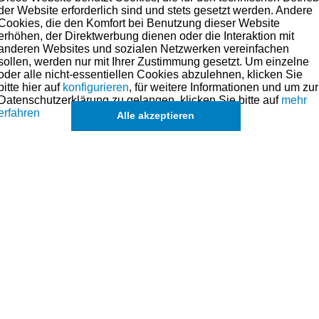
der Website erforderlich sind und stets gesetzt werden. Andere
Cookies, die den Komfort bei Benutzung dieser Website
erhöhen, der Direktwerbung dienen oder die Interaktion mit
Lieferbar
anderen Websites und sozialen Netzwerken vereinfachen
sollen, werden nur mit Ihrer Zustimmung gesetzt. Um einzelne
199,00 € *
oder alle nicht-essentiellen Cookies abzulehnen, klicken Sie
bitte hier auf
konfigurieren
, für weitere Informationen und um zur
Datenschutzerklärung zu gelangen, klicken Sie bitte auf
mehr
erfahren
Alle akzeptieren
Mercedes Benz Motor OM646.980 -
Kolbenringe - Standardmaß
Lieferbar
199,00 € *