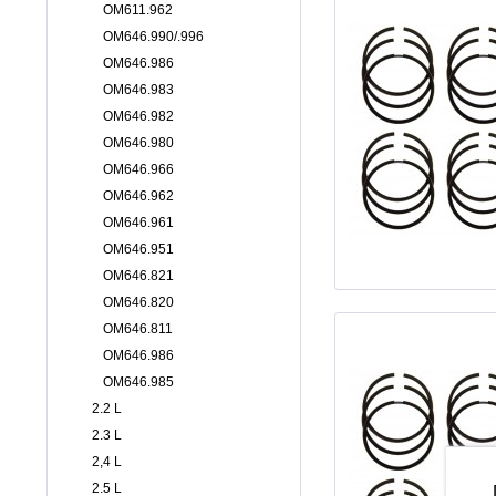
OM611.962
OM646.990/.996
OM646.986
OM646.983
OM646.982
OM646.980
OM646.966
OM646.962
OM646.961
OM646.951
OM646.821
OM646.820
OM646.811
OM646.986
OM646.985
2.2 L
2.3 L
2,4 L
2.5 L