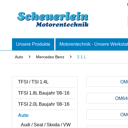
Unsere Produkte
Motorentechnik - Unsere Werkstat
Auto
Mercedes Benz
2.1 L
TFSI / TSI 1.4L
OM
TFSI 1.8L Baujahr '08-'16
OM646
TFSI 2.0L Baujahr '08-'16
OM
Auto
Audi / Seat / Skoda / VW