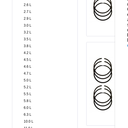
2.6 L
2.7 L
2.9 L
3.0 L
3.2 L
3.5 L
3.8 L
4.2 L
4.5 L
4.6 L
4.7 L
5.0 L
5.2 L
5.5 L
5.8 L
6.0 L
6.3 L
10.0 L