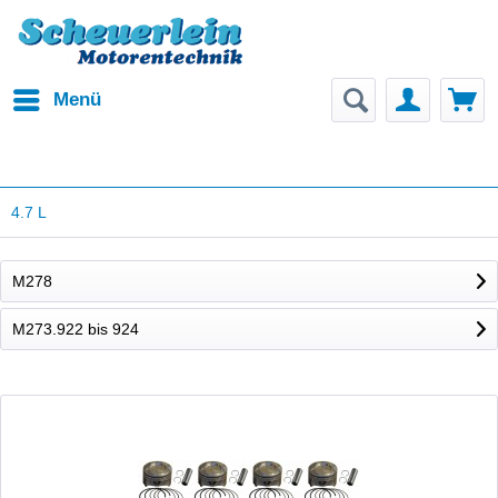
Menü
4.7 L
M278
M273.922 bis 924