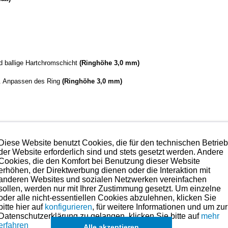
nd ballige Hartchromschicht
(Ringhöhe 3,0 mm)
. Anpassen des Ring
(Ringhöhe 3,0 mm)
Diese Website benutzt Cookies, die für den technischen Betrie
38, 2422, 2427, 2527, 12760 ccm, 280 kW, 1964-
der Website erforderlich sind und stets gesetzt werden. Andere
Cookies, die den Komfort bei Benutzung dieser Website
erhöhen, der Direktwerbung dienen oder die Interaktion mit
lität mit das technisch Beste, was es aktuell am Markt gibt.
anderen Websites und sozialen Netzwerken vereinfachen
sollen, werden nur mit Ihrer Zustimmung gesetzt. Um einzelne
oder alle nicht-essentiellen Cookies abzulehnen, klicken Sie
hmen. Preise hierzu finden Sie links in der Kategorien-Übersicht oder fragen
bitte hier auf
konfigurieren
, für weitere Informationen und um zur
Datenschutzerklärung zu gelangen, klicken Sie bitte auf
mehr
in der übergeordneten Kategorie zu finden.
erfahren
Alle akzeptieren