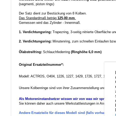
(segmenti, piston rings)
Der Satz dient zur Bestückung von 8 Kolben.
Das Standardmaß beträg
125,00 mm
.
Gemessen wird das Zylinder - Innenmaß.
1. Verdichtungsring:
Trapezring, 3-seitig nitrierte Oberfläche u
2. Verdichtungsring:
Minutenring, zum schnellen Einlaufen bzw
Ölabstreifring:
Schlauchfederring
(Ringhöhe 6,0 mm)
Original Ersatzteilnummer*:
Modell: ACTROS, O404, 1226, 1227, 1429, 1726, 1727, 1827, 18
Unsere Kolbenringe sind von ihrer Zusammenstellung und der Qua
Als Motoreninstandsetzer wissen wir von was wir sprechen.
Sie können daher auch unsere Werkstattleistungen in Anspruch ne
Andere Ersatzteile für dieses Modell sind (falls vorhanden) 