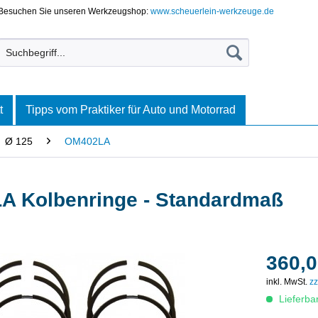
Besuchen Sie unseren Werkzeugshop:
www.scheuerlein-werkzeuge.de
t
Tipps vom Praktiker für Auto und Motorrad
Ø 125
OM402LA
A Kolbenringe - Standardmaß
360,0
inkl. MwSt.
zz
Lieferba