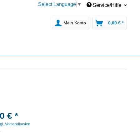
Select Language
▼
Service/Hilfe
Mein Konto
0,00 € *
0 € *
gl. Versandkosten
r