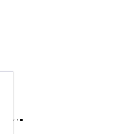
b
 Sie diese an.