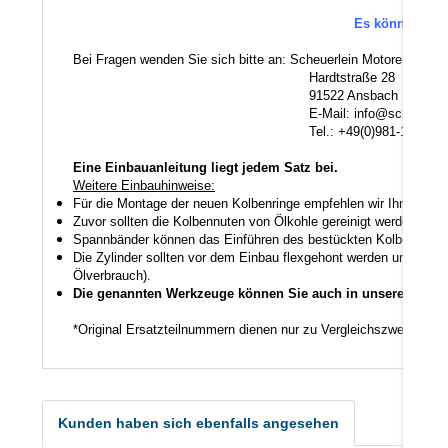
Es können au
Bei Fragen wenden Sie sich bitte an: Scheuerlein Motorentechni
Hardtstraße 28
91522 Ansbach
E-Mail: info@scheuerlein.
Tel.: +49(0)981-17554
Eine Einbauanleitung liegt jedem Satz bei.
Weitere Einbauhinweise:
Für die Montage der neuen Kolbenringe empfehlen wir Ihnen ein
Zuvor sollten die Kolbennuten von Ölkohle gereinigt werden auch
Spannbänder können das Einführen des bestückten Kolbens in den
Die Zylinder sollten vor dem Einbau flexgehont werden um den K
Ölverbrauch).
Die genannten Werkzeuge können Sie auch in unserem Shop
*Original Ersatzteilnummern dienen nur zu Vergleichszwecken.
Kunden haben sich ebenfalls angesehen