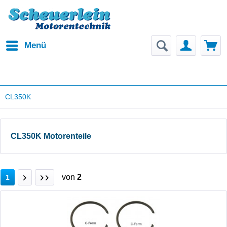
Menü
CL350K
CL350K Motorenteile
von
2
1