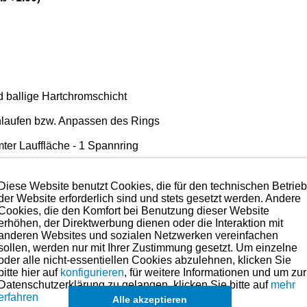
nd ballige Hartchromschicht
nlaufen bzw. Anpassen des Rings
omter Lauffläche - 1 Spannring
Diese Website benutzt Cookies, die für den technischen Betrie
der Website erforderlich sind und stets gesetzt werden. Andere
ät mit das Beste was es im Bereich der Kolbenringe gibt.
A
Cookies, die den Komfort bei Benutzung dieser Website
erhöhen, der Direktwerbung dienen oder die Interaktion mit
 Anspruch nehmen. Preise hierzu finden Sie in der Kategorien-Ü
anderen Websites und sozialen Netzwerken vereinfachen
sollen, werden nur mit Ihrer Zustimmung gesetzt. Um einzelne
oder alle nicht-essentiellen Cookies abzulehnen, klicken Sie
maße für dieses Modell sind (falls vorhanden) in der übergeordneten Ka
bitte hier auf
konfigurieren
, für weitere Informationen und um zur
Datenschutzerklärung zu gelangen, klicken Sie bitte auf
mehr
Es können in Ausnahmefällen auch
erfahren
Alle akzeptieren
einzelne Ringe
angefragt werden.