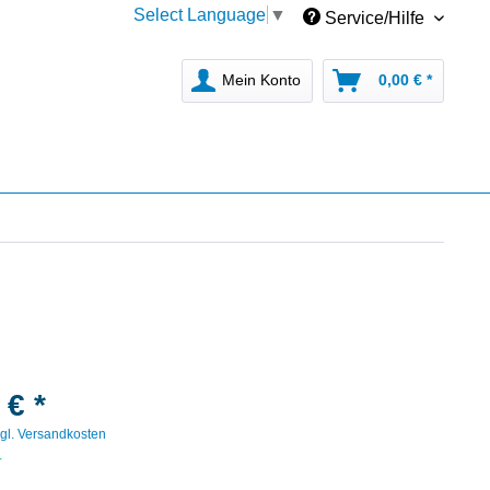
Select Language
▼
Service/Hilfe
Mein Konto
0,00 € *
 € *
gl. Versandkosten
r