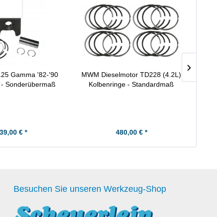
125 Gamma '82-'90
MWM Dieselmotor TD228 (4.2L)
Honda
t - Sonderübermaß
Kolbenringe - Standardmaß
39,00 € *
480,00 € *
Besuchen Sie unseren Werkzeug-Shop