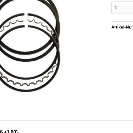
Artikel-Nr.:
ß +1.00)