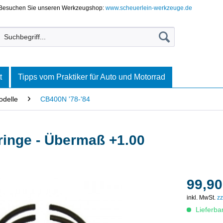
Besuchen Sie unseren Werkzeugshop:
www.scheuerlein-werkzeuge.de
t
Tipps vom Praktiker für Auto und Motorrad
odelle
CB400N '78-'84
ringe - Übermaß +1.00
99,90
inkl. MwSt.
zz
Lieferba