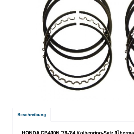
Beschreibung
HONDA CB400N '78-'84 Kolbenring-Satz (Überma