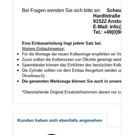
Bei Fragen wenden Sie sich bitte an:
Scheuerlein
Hardtstraße 28
91522 Ansbach
E-Mail: info@scheuerle
Tel.: +49(0)981-17
Eine Einbauanleitung liegt jedem Satz bei.
Weitere Einbauhinweise:
Für die Montage der neuen Kolbenringe empfehlen wir Ihnen ein
Zuvor sollten die Kolbennuten von Ölkohle gereinigt werden auch
Spannbänder können das Einführen des bestückten Kolbens in den
Die Zylinder sollten vor dem Einbau flexgehont werden um den K
Ölverbrauch).
Die genannten Werkzeuge können Sie auch in unserem Shop
*Obenstehende Original Ersatzteilnummern dienen nur zu Vergl
Kunden haben sich ebenfalls angesehen