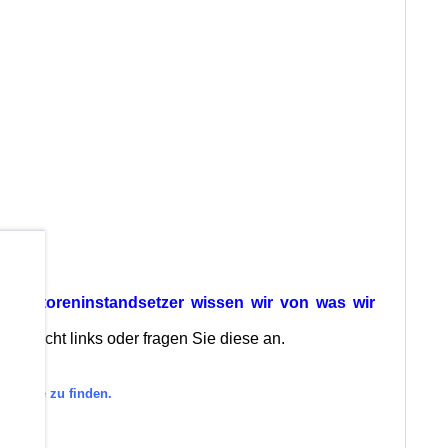
b
ls Motoreninstandsetzer wissen wir von was wir
bersicht links oder fragen Sie diese an.
tegorie zu finden.