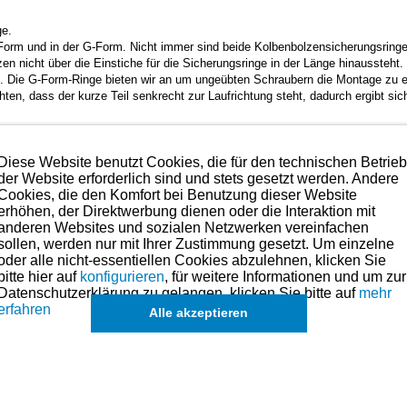
ge.
-Form und in der G-Form. Nicht immer sind beide Kolbenbolzensicherungsringe 
n nicht über die Einstiche für die Sicherungsringe in der Länge hinaussteht
en. Die G-Form-Ringe bieten wir an um ungeübten Schraubern die Montage zu er
en, dass der kurze Teil senkrecht zur Laufrichtung steht, dadurch ergibt sic
Diese Website benutzt Cookies, die für den technischen Betrie
der Website erforderlich sind und stets gesetzt werden. Andere
Cookies, die den Komfort bei Benutzung dieser Website
erhöhen, der Direktwerbung dienen oder die Interaktion mit
anderen Websites und sozialen Netzwerken vereinfachen
sollen, werden nur mit Ihrer Zustimmung gesetzt. Um einzelne
kann bedenkenlos verbaut werden.
oder alle nicht-essentiellen Cookies abzulehnen, klicken Sie
bitte hier auf
konfigurieren
, für weitere Informationen und um zur
hmen. Preise hierzu finden Sie in der Kategorien-Übersicht links oder fragen
Datenschutzerklärung zu gelangen, klicken Sie bitte auf
mehr
erfahren
lbenringe, Kolben und andere Teile für dieses Modell sind (falls vorhand
Alle akzeptieren
in der übergeordneten Kategorie zu finden.
hnik