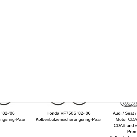
de
eichszwecken.
'82-'86
Honda VF750S '82-'86
Audi / Seat 
ungsring-Paar
Kolbenbolzensicherungsring-Paar
Motor CDA
CDAB und we
Prem