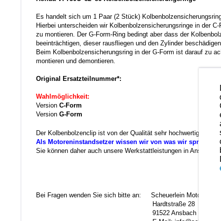
Es handelt sich um 1 Paar (2 Stück) Kolbenbolzensicherungsrin
Hierbei unterscheiden wir Kolbenbolzensicherungsringe in der C
zu montieren. Der G-Form-Ring bedingt aber dass der Kolbenbolze
beeinträchtigen, dieser rausfliegen und den Zylinder beschädig
Beim Kolbenbolzensicherungsring in der G-Form ist darauf zu acht
montieren und demontieren.
Original Ersatzteilnummer*:
Wahlmöglichkeit:
Version
C-Form
Version
G-Form
Der Kolbenbolzenclip ist von der Qualität sehr hochwertig und 
Als Motoreninstandsetzer wissen wir von was wir sprechen.
Sie können daher auch unsere Werkstattleistungen in Anspruch ne
Ko
Bei Fragen wenden Sie sich bitte an: Scheuerlein Motorentec
Hardtstraße 28
91522 Ansbach