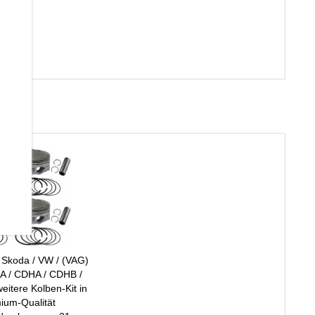
/ Skoda / VW / (VAG)
A / CDHA / CDHB /
itere Kolben-Kit in
ium-Qualität