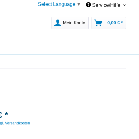
Select Language
▼
Service/Hilfe
Mein Konto
0,00 € *
€ *
gl. Versandkosten