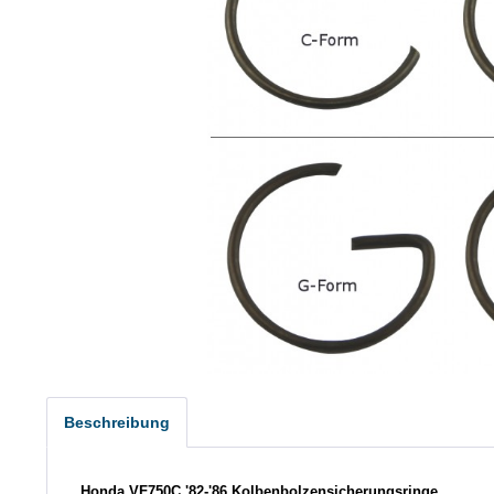
Beschreibung
Honda VF750C '82-'86 Kolbenbolzensicherungsringe