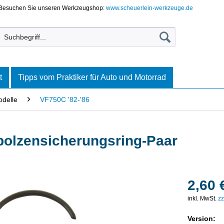
Besuchen Sie unseren Werkzeugshop:
www.scheuerlein-werkzeuge.de
t
Tipps vom Praktiker für Auto und Motorrad
delle
VF750C '82-'86
bolzensicherungsring-Paar
2,60 
inkl. MwSt.
zz
Version: