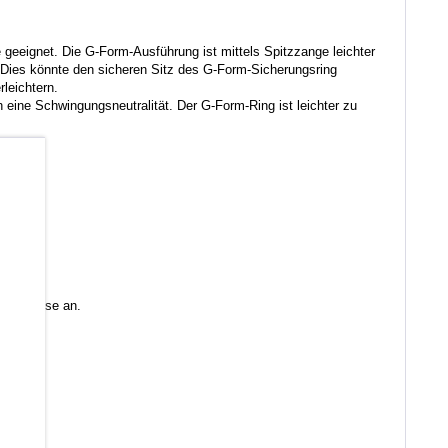
geeignet. Die G-Form-Ausführung ist mittels Spitzzange leichter
. Dies könnte den sicheren Sitz des G-Form-Sicherungsring
leichtern.
h eine Schwingungsneutralität. Der G-Form-Ring ist leichter zu
b
 Sie diese an.
en)