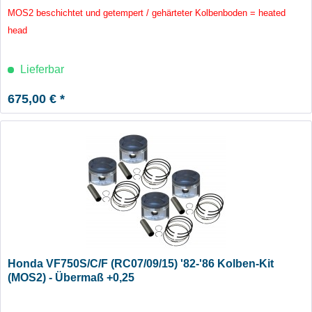
MOS2 beschichtet und getempert / gehärteter Kolbenboden = heated
head
Lieferbar
675,00 € *
Honda VF750S/C/F (RC07/09/15) '82-'86 Kolben-Kit
(MOS2) - Übermaß +0,25