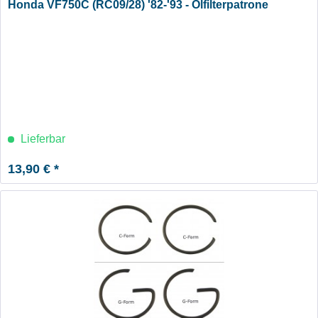
Honda VF750C (RC09/28) '82-'93 - Ölfilterpatrone
Lieferbar
13,90 € *