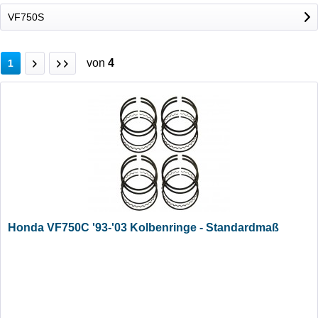
VF750S
von
4
1
Honda VF750C '93-'03 Kolbenringe - Standardmaß