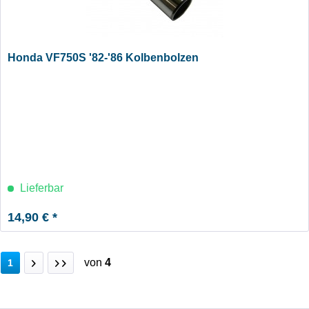
Honda VF750S '82-'86 Kolbenbolzen
Lieferbar
14,90 € *
von
4
1