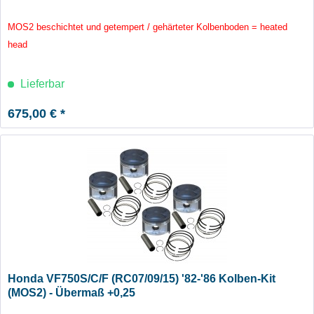
MOS2 beschichtet und getempert / gehärteter Kolbenboden = heated
head
Lieferbar
675,00 € *
Honda VF750S/C/F (RC07/09/15) '82-'86 Kolben-Kit
(MOS2) - Übermaß +0,25