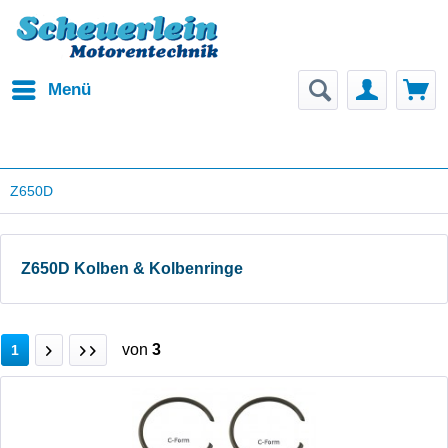
Menü
Z650D
Z650D Kolben & Kolbenringe
von
3
1