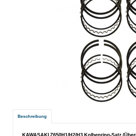
Beschreibung
KAWASAKI Z650H1/H2/H3 Kolbenring-Satz (Über