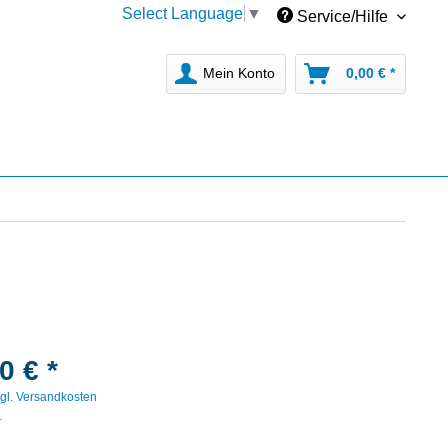
Select Language
▼
Service/Hilfe
Mein Konto
0,00 € *
0 € *
gl. Versandkosten
r