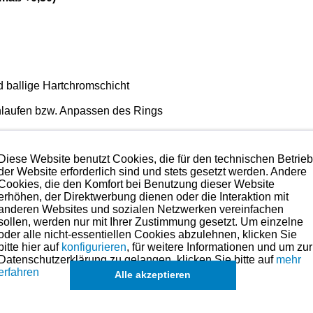
nd ballige Hartchromschicht
nlaufen bzw. Anpassen des Rings
omter Lauffläche - 1 Spannring
Diese Website benutzt Cookies, die für den technischen Betrie
der Website erforderlich sind und stets gesetzt werden. Andere
Cookies, die den Komfort bei Benutzung dieser Website
erhöhen, der Direktwerbung dienen oder die Interaktion mit
ät mit das Beste was es im Bereich der Kolbenringe gibt.
A
anderen Websites und sozialen Netzwerken vereinfachen
sollen, werden nur mit Ihrer Zustimmung gesetzt. Um einzelne
 Anspruch nehmen. Preise hierzu finden Sie in der Kategorien-Ü
oder alle nicht-essentiellen Cookies abzulehnen, klicken Sie
bitte hier auf
konfigurieren
, für weitere Informationen und um zur
Datenschutzerklärung zu gelangen, klicken Sie bitte auf
mehr
maße für dieses Modell sind (falls vorhanden) in der übergeordneten Ka
erfahren
Alle akzeptieren
ch
Sätze für einzelne Kolben
, in Ausnahmefällen auch
einzelne Ringe
,
ang