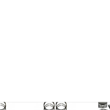
e Kolbenringzange zu verwenden.
 hierfür gibt es ein Werkzeug.
 Zylinder erleichtern.
reuzschliff wieder einzubringen. Dies ermöglicht eine bessere Ölhaftung un
 finden.
eichszwecken.