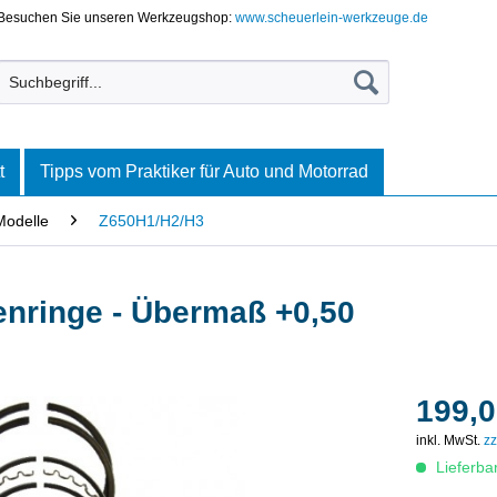
Besuchen Sie unseren Werkzeugshop:
www.scheuerlein-werkzeuge.de
t
Tipps vom Praktiker für Auto und Motorrad
Modelle
Z650H1/H2/H3
nringe - Übermaß +0,50
199,0
inkl. MwSt.
zz
Lieferba