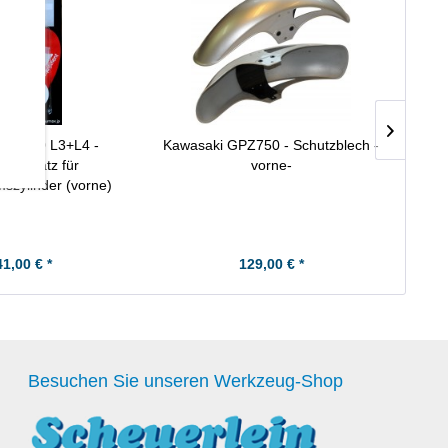
i Z750 L3+L4 -
Kawasaki GPZ750 - Schutzblech -
Kawas
ratursatz für
vorne-
Kit 
szylinder (vorne)
41,00 € *
129,00 € *
Besuchen Sie unseren Werkzeug-Shop