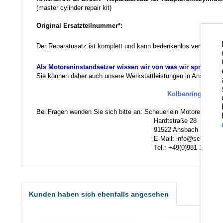
(master cylinder repair kit)
Original Ersatzteilnummer*:
Der Reparatusatz ist komplett und kann bedenkenlos verbaut we
Als Motoreninstandsetzer wissen wir von was wir sprechen.
Sie können daher auch unsere Werkstattleistungen in Anspruch ne
Kolbenringe und K
Bei Fragen wenden Sie sich bitte an: Scheuerlein Motorentechni
Hardtstraße 28
91522 Ansbach
E-Mail: info@scheuerlein.
Tel.: +49(0)981-17554
Kunden haben sich ebenfalls angesehen