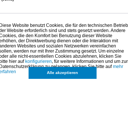
Diese Website benutzt Cookies, die für den technischen Betrie
rden.
der Website erforderlich sind und stets gesetzt werden. Andere
Cookies, die den Komfort bei Benutzung dieser Website
erhöhen, der Direktwerbung dienen oder die Interaktion mit
hmen. Preise hierzu finden Sie in der Kategorien-Übersicht links oder fragen
anderen Websites und sozialen Netzwerken vereinfachen
sollen, werden nur mit Ihrer Zustimmung gesetzt. Um einzelne
olben für dieses Modell sind (falls vorhanden) in der übergeordneten Ka
oder alle nicht-essentiellen Cookies abzulehnen, klicken Sie
bitte hier auf
konfigurieren
, für weitere Informationen und um zur
k
Datenschutzerklärung zu gelangen, klicken Sie bitte auf
mehr
erfahren
Alle akzeptieren
de