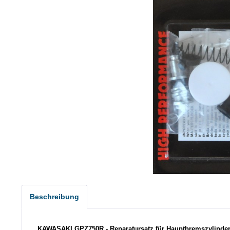
Beschreibung
KAWASAKI GPZ750R - Reparatursatz für Hauptbremszylinder