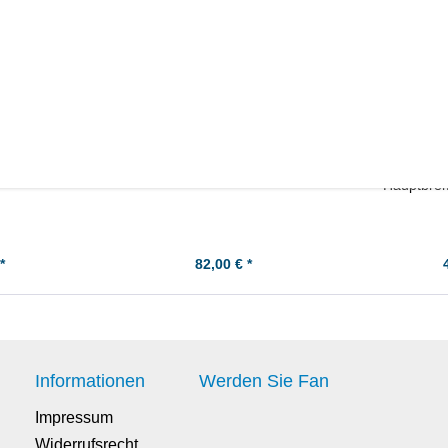
UT Einlass-
Kawasaki GPZ750 UT (ZX750A)
Kawasak
ung
'83-'87 Steuerkette (Zahnkette)
Repa
Hauptbrem
*
82,00 € *
Informationen
Werden Sie Fan
Impressum
Widerrufsrecht