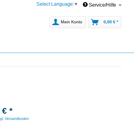
Select Language
▼
Service/Hilfe
Mein Konto
0,00 € *
 € *
gl. Versandkosten
r