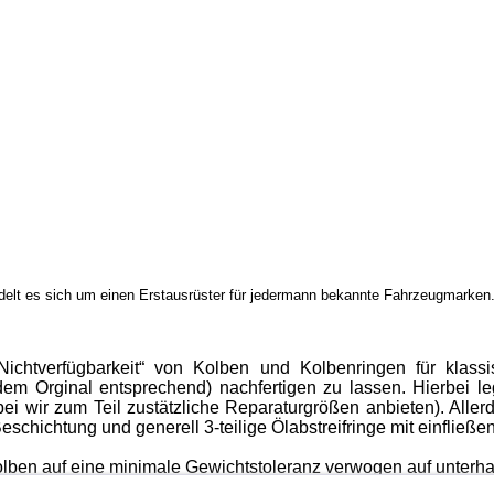
andelt es sich um einen Erstausrüster für jedermann bekannte Fahrzeugmarken.
Nichtverfügbarkeit“ von Kolben und Kolbenringen für klassi
m Orginal entsprechend) nachfertigen zu lassen. Hierbei le
i wir zum Teil zustätzliche Reparaturgrößen anbieten). Aller
schichtung und generell 3-teilige Ölabstreifringe mit einfließen
lben auf eine minimale Gewichtstoleranz verwogen auf unterh