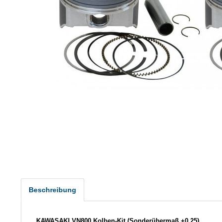
Beschreibung
KAWASAKI VN800 Kolben-Kit (Sonderübermaß +0,25)