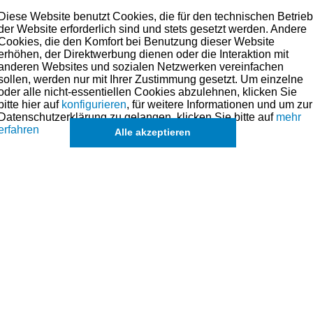
ten Einbauspiel (durch die MOS2-Beschichtung möglich) ergi
Diese Website benutzt Cookies, die für den technischen Betrie
eit und geringstem Ölverbrauch!
der Website erforderlich sind und stets gesetzt werden. Andere
Cookies, die den Komfort bei Benutzung dieser Website
off der auch Ölen als Schmierstoffverbesserer und für Notlau
erhöhen, der Direktwerbung dienen oder die Interaktion mit
zbar.
anderen Websites und sozialen Netzwerken vereinfachen
findet diese Art der Beschichtung auch in der Serie bei qual
sollen, werden nur mit Ihrer Zustimmung gesetzt. Um einzelne
sgesetzt werden, seine Anwendung.
oder alle nicht-essentiellen Cookies abzulehnen, klicken Sie
beschichtet werden. Hier muss man jedoch mit einem Preis von
bitte hier auf
konfigurieren
, für weitere Informationen und um zur
bessere thermische Beständigkeit des Kolbens. Der Kolben
Datenschutzerklärung zu gelangen, klicken Sie bitte auf
mehr
erfahren
Alle akzeptieren
ätzen verwenden wir immer (wenn nicht anders angegeben) 3-t
n und bis heute bewährt! Die etwas höhere Aufmerksamkeit, d
ei BMW) aufbringen sollte, macht sich im Ergebnis auf jeden Fal
einander montiert werden, ergibt sich eine Labyrinth-Abdichtu
r Spreizring welcher die Vorspannung für die beiden (dünnen) Ölab
sprechen.
lben sicherzustellen übernehmen wir das Bohren und Honen der 
stungen an!
hnik