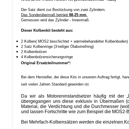
Der Satz dient zur Bestückung von zwei Zylindern.
Das Sonderübermaß beträgt
88,25 mm
.
Gemessen wird das Zylinder - Innenmaß.
Dieser Kolbenkit besteht aus:
2 Kolben( MOS2 beschichtet + wärmebehandelter Kolbenboden)
2 Satz Kolbenringe (3-teiliger Ölabstreifring)
2 Kolbenbolzen
4 Kolbenbolzensicherungsringe
Original Ersatzteilnummer*:
Bei dem Hersteller, der diese Kits in unserem Auftrag fertigt, h
seit vielen Jahren Standard geworden ist.
Da wir als Motoreninstandsetzer häufig mit der „
übergegangen uns diese exklusiv in Übermaßen (de
Material, die Verdichtung und die Durchmesser (wobe
und lassen Fortschritte wie zum Beispiel die MOS2-Be
Bei Mehrfach-Kolbensätzen werden die einzelnen Ko