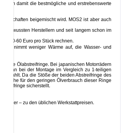
bt sich damit die bestmögliche und erstrebenswerte
b
feigenschaften beigemischt wird. MOS2 ist aber auch
itätsbewussten Herstellern und seit langem schon im
 ca. 40-60 Euro pro Stück rechnen.
 selbst nimmt weniger Wärme auf, die Wasser- und
eilige Ölabstreifringe. Bei japanischen Motorrädern
ie man bei der Montage im Vergleich zu 1-teiligen
l bezahlt. Da die Stöße der beiden Abstreifringe des
ng, welche für den geringen Ölverbrauch dieser Ringe
streifringe sicherstellt.
Zylinder – zu den üblichen Werkstattpreisen.