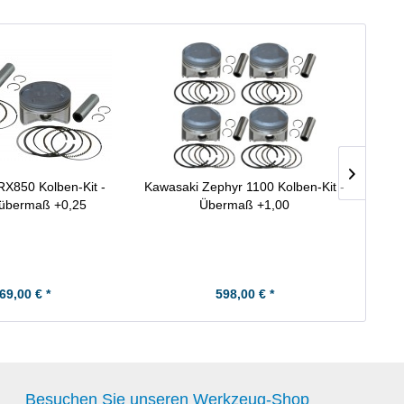
X850 Kolben-Kit -
Kawasaki Zephyr 1100 Kolben-Kit -
Kaw
übermaß +0,25
Übermaß +1,00
69,00 € *
598,00 € *
Besuchen Sie unseren Werkzeug-Shop