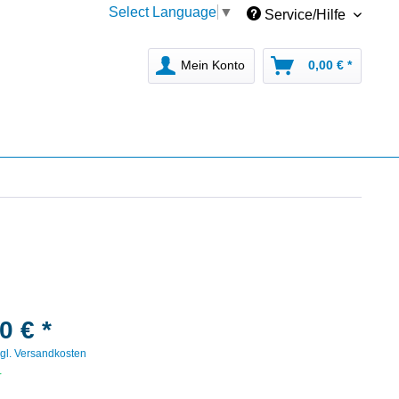
Select Language
▼
Service/Hilfe
Mein Konto
0,00 € *
0 € *
gl. Versandkosten
r