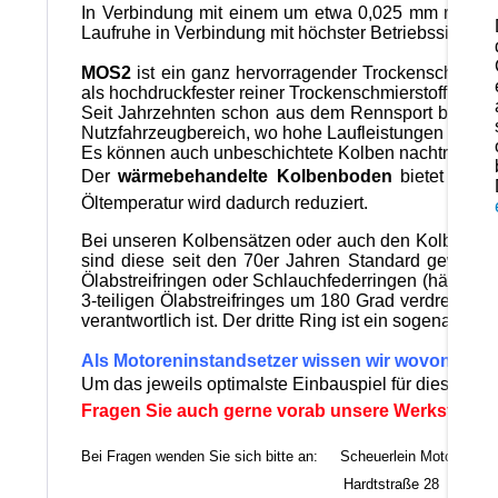
In Verbindung mit einem um etwa 0,025 mm reduzier
Laufruhe in Verbindung mit höchster Betriebssicherh
MOS2
ist ein ganz hervorragender Trockenschmierst
als hochdruckfester reiner Trockenschmierstoff einset
Seit Jahrzehnten schon aus dem Rennsport bekannt, 
Nutzfahrzeugbereich, wo hohe Laufleistungen vorau
Es können auch unbeschichtete Kolben nachträglich 
Der
wärmebehandelte Kolbenboden
bietet eine 
Öltemperatur wird dadurch reduziert.
Bei unseren Kolbensätzen oder auch den Kolbenrings
sind diese seit den 70er Jahren Standard geworde
Ölabstreifringen oder Schlauchfederringen (häufig b
3-teiligen Ölabstreifringes um 180 Grad verdreht zu
verantwortlich ist. Der dritte Ring ist ein sogenannte
Als Motoreninstandsetzer wissen wir wovon wir 
Um das jeweils optimalste Einbauspiel für diese Ko
Fragen Sie auch gerne vorab unsere Werkstattlei
Bei Fragen wenden Sie sich bitte an: Scheuerlein Motorentec
Hardtstraße 28