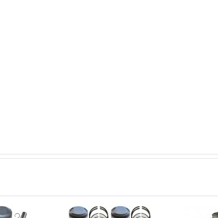
aße für dieses Modell sind (falls vorhanden) in der übergeordneten Kate
können in Ausnahmefällen auch
einzelne Ringe u. Kolben
angefragt wer
erechtigten Reklamationen vorzubeugen.
olbenringe entfällt das Widerrufs- u. Umtauschrecht. Nur unbenutze Kolben/
gen der Kolben und Kolbenringe zu vermeiden.
eichszwecken.