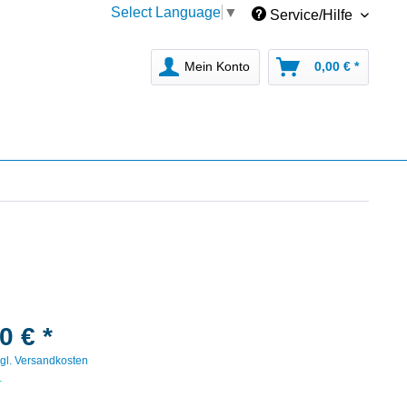
Select Language
▼
Service/Hilfe
Mein Konto
0,00 € *
0 € *
gl. Versandkosten
r