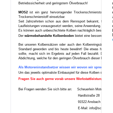
Betriebssicherheit und geringstem Ölverbrauch!
MOS2
ist ein ganz hervorragender Trockenschmierstoff der 
Trockenschmierstoff einsetzbar.
Seit Jahrzehnten schon aus dem Rennsport bekannt, findet di
Laufleistungen vorausgesetzt werden, seine Anwendung.
Es können auch unbeschichtete Kolben nachträglich beschichtet
Der
wärmebehandelte Kolbenboden
bietet eine bessere therm
Bei unseren Kolbensätzen oder auch den Kolbenringsätzen verw
Standard geworden und bis heute bewährt! Die etwas höhere Au
sollte, macht sich im Ergebnis auf jeden Fall bezahlt. Da die 
Abdichtung, welche für den geringen Ölverbrauch dieser Ringe vera
Als Motoreninstandsetzer wissen wir wovon wir sprechen.
Um das jeweils optimalste Einbauspiel für diese Kolben sicherz
Fragen Sie auch gerne vorab unsere Werkstattleistungen an!
Bei Fragen wenden Sie sich bitte an: Scheuerlein Motorentec
Hardtstraße 28
91522 Ansbach
E-Mail: info@scheuerlein.