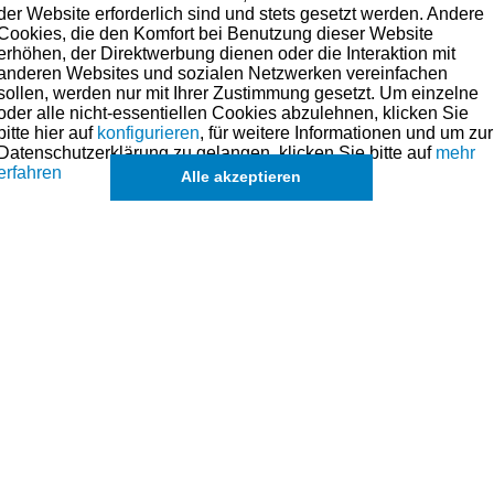
der Website erforderlich sind und stets gesetzt werden. Andere
Cookies, die den Komfort bei Benutzung dieser Website
erhöhen, der Direktwerbung dienen oder die Interaktion mit
auch Ölen als Schmierstoffverbesserer und für Notlaufeigenschaften beig
anderen Websites und sozialen Netzwerken vereinfachen
sollen, werden nur mit Ihrer Zustimmung gesetzt. Um einzelne
ese Art der Beschichtung auch in der Serie bei qualitätsbewussten Herst
oder alle nicht-essentiellen Cookies abzulehnen, klicken Sie
bitte hier auf
konfigurieren
, für weitere Informationen und um zur
 werden. Hier muss man jedoch mit einem Preis von ca. 40-60 Euro pro Stüc
Datenschutzerklärung zu gelangen, klicken Sie bitte auf
mehr
ische Beständigkeit des Kolbens. Der Kolben selbst nimmt weniger Wärme auf
erfahren
Alle akzeptieren
enden wir immer (wenn nicht anders angegeben) 3-teilige Ölabstreifringe
fmerksamkeit, die man bei der Montage im Vergleich zu 1-teiligen Ölabstre
Stöße der beiden Abstreifringe des 3-teiligen Ölabstreifringes um 180 Grad v
ntwortlich ist. Der dritte Ring ist ein sogenannter Spreizring welcher die Vor
ustellen übernehmen wir das Bohren und Honen der Zylinder – zu den üblichen
hnik
de