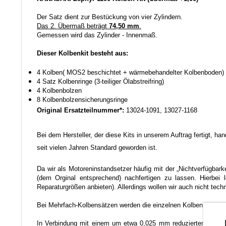
Der Satz dient zur Bestückung von vier Zylindern.
Das 2. Übermaß beträgt
74,50 mm
.
Gemessen wird das Zylinder - Innenmaß.
Dieser Kolbenkit besteht aus:
4 Kolben( MOS2 beschichtet + wärmebehandelter Kolbenboden)
4 Satz Kolbenringe (3-teiliger Ölabstreifring)
4 Kolbenbolzen
8 Kolbenbolzensicherungsringe
Original Ersatzteilnummer*:
13024-1091,
13027-1168
Bei dem Hersteller, der diese Kits in unserem Auftrag fertigt, h
seit vielen Jahren Standard geworden ist.
Da wir als Motoreninstandsetzer häufig mit der „Nichtverfügbar
(dem Orginal entsprechend) nachfertigen zu lassen. Hierbei 
Reparaturgrößen anbieten). Allerdings wollen wir auch nicht tech
Bei Mehrfach-Kolbensätzen werden die einzelnen Kolben auf ei
In Verbindung mit einem um etwa 0,025 mm reduzierten Einbaus