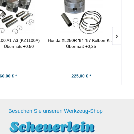
100 A1-A3 (KZ1100A)
Honda XL250R '84-'87 Kolben-Kit -
Kawas
t - Übermaß +0.50
Übermaß +0,25
60,00 € *
225,00 € *
Besuchen Sie unseren Werkzeug-Shop