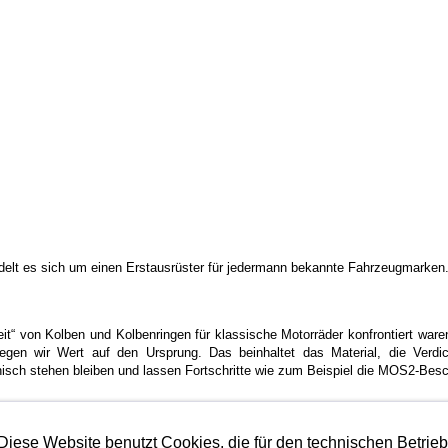
andelt es sich um einen Erstausrüster für jedermann bekannte Fahrzeugmarken.
keit“ von Kolben und Kolbenringen für klassische Motorräder konfrontiert wa
legen wir Wert auf den Ursprung. Das beinhaltet das Material, die Verd
nisch stehen bleiben und lassen Fortschritte wie zum Beispiel die MOS2-Beschic
ne minimale Gewichtstoleranz verwogen auf unterhalb von 0,2 Gramm.
Diese Website benutzt Cookies, die für den technischen Betrie
piel (durch die MOS2-Beschichtung möglich) ergibt sich damit die bestmög