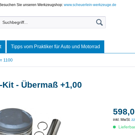
Besuchen Sie unseren Werkzeugshop:
www.scheuerlein-werkzeuge.de
t
Tipps vom Praktiker für Auto und Motorrad
r 1100
Kit - Übermaß +1,00
598,0
inkl. MwSt.
zz
Lieferba