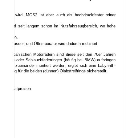
emischt wird. MOS2 ist aber auch als hochdruckfester reiner
ellern und seit langem schon im Nutzfahrzeugbereich, wo hohe
k rechnen.
, die Wasser- und Öltemperatur wird dadurch reduziert.
. Bei japanischen Motorrädern sind diese seit den 70er Jahren
ifringen oder Schlauchfederringen (häufig bei BMW) aufbringen
erdreht zueinander montiert werden, ergibt sich eine Labyrinth-
spannung für die beiden (dünnen) Ölabstreifringe sicherstellt.
 Werkstattpreisen.