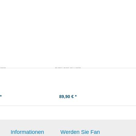
benringe -
Suzuki DR750 Kolbenringe -
maß
Standardmaß
*
89,90 € *
Informationen
Werden Sie Fan