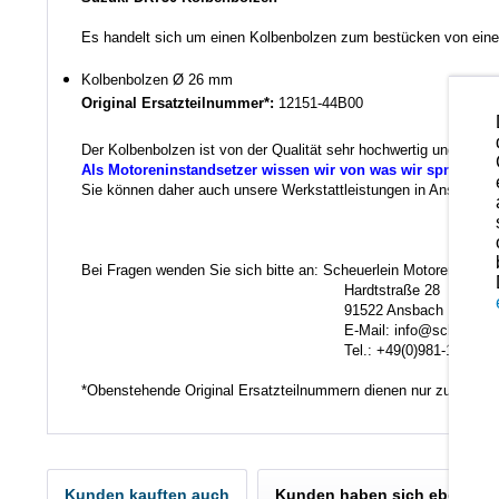
Es handelt sich um einen Kolbenbolzen zum bestücken von einen
Kolbenbolzen
Ø 26 mm
Original Ersatzteilnummer*:
12151-44B00
Der Kolbenbolzen ist von der Qualität sehr hochwertig und kann
Als Motoreninstandsetzer wissen wir von was wir sprechen.
Sie können daher auch unsere Werkstattleistungen in Anspruch ne
Ko
Bei Fragen wenden Sie sich bitte an: Scheuerlein Motorentechni
Hardtstraße 28
91522 Ansbach
E-Mail: info@scheuerlein.
Tel.: +49(0)981-17554
*Obenstehende Original Ersatzteilnummern dienen nur zu Vergl
Kunden kauften auch
Kunden haben sich ebenfall