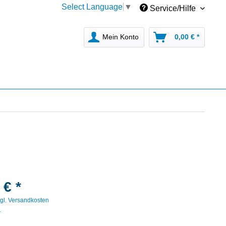
Select Language
▼
Service/Hilfe
Mein Konto
0,00 € *
 € *
gl. Versandkosten
r