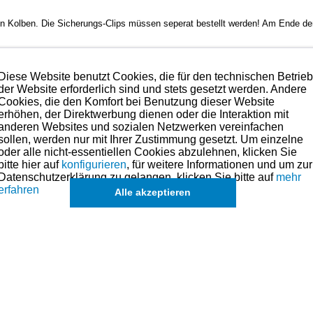
 Kolben. Die Sicherungs-Clips müssen seperat bestellt werden! Am Ende der
Diese Website benutzt Cookies, die für den technischen Betrie
der Website erforderlich sind und stets gesetzt werden. Andere
 bedenkenlos verbaut werden.
Cookies, die den Komfort bei Benutzung dieser Website
erhöhen, der Direktwerbung dienen oder die Interaktion mit
hmen. Preise hierzu finden Sie in der Kategorien-Übersicht links oder fragen
anderen Websites und sozialen Netzwerken vereinfachen
sollen, werden nur mit Ihrer Zustimmung gesetzt. Um einzelne
lbenringe, Kolben und andere Teile für dieses Modell sind (falls vorhand
oder alle nicht-essentiellen Cookies abzulehnen, klicken Sie
in der übergeordneten Kategorie zu finden.
bitte hier auf
konfigurieren
, für weitere Informationen und um zur
k
Datenschutzerklärung zu gelangen, klicken Sie bitte auf
mehr
erfahren
Alle akzeptieren
de
eichszwecken.
s angesehen