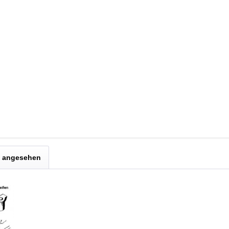
e Kolbenringzange zu verwenden.
 hierfür gibt es ein Werkzeug.
 Zylinder erleichtern.
reuzschliff wieder einzubringen. Dies ermöglicht eine bessere Ölhaftung un
 finden.
s angesehen