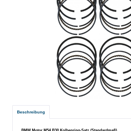
Beschreibung
BMW Motor M54 B30
Kolbenring-Satz (Standardmaß)