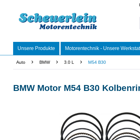
Unsere Produkte
Motorentechnik - Unsere Werkstat
Auto
BMW
3.0 L
M54 B30
BMW Motor M54 B30 Kolbenri