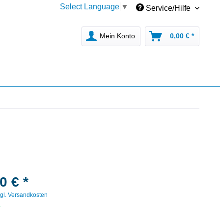
Select Language
▼
Service/Hilfe
Mein Konto
0,00 € *
0 € *
gl. Versandkosten
r