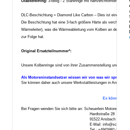
Ölabstreifring:
3-teilig - 2 Stahlringe mit hartverchromter Lauff
DLC-Beschichtung = Diamond Like Carbon – Dies ist eine Kohlen
Die Beschichtung hat eine 3-fach größere Härte als verchromte K
Wärmeleiter), was die Wärmeableitung vom Kolben an den Zylinde
zur Folge hat.
Original Ersatzteilnummer*:
Unsere Kolbenringe sind von ihrer Zusammenstellung und der Qua
Als Motoreninstandsetzer wissen wir von was wir sprechen.
Sie können daher auch unsere Werkstattleistungen in Anspruch ne
Andere Ersatzteile für dieses Modell si
Es können au
Bei Fragen wenden Sie sich bitte an: Scheuerlein Motorentechni
Hardtstraße 28
91522 Ansbach
E-Mail: info@scheuerlein.
Tel.: +49(0)981-17554