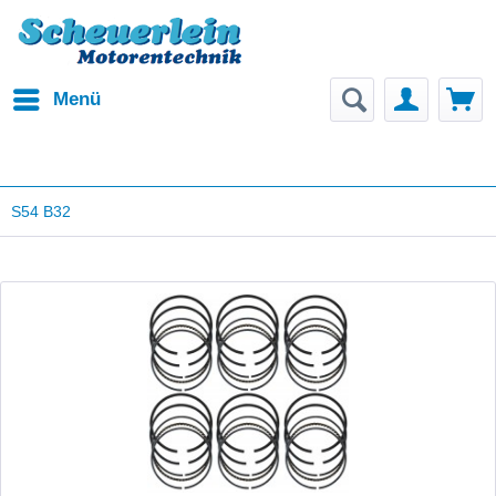
Menü
S54 B32