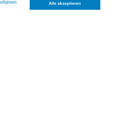
erfahren
Alle akzeptieren
k
de
e Kolbenringzange zu verwenden.
 hierfür gibt es ein Werkzeug.
 Zylinder erleichtern.
reuzschliff wieder einzubringen. Dies ermöglicht eine bessere Ölhaftung un
 finden.
eichszwecken.