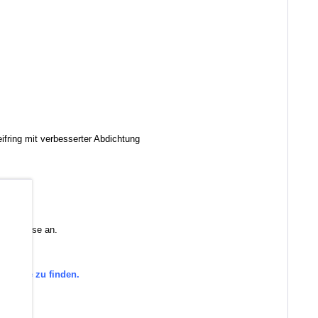
ifring mit verbesserter Abdichtung
b
 Sie diese an.
tegorie zu finden.