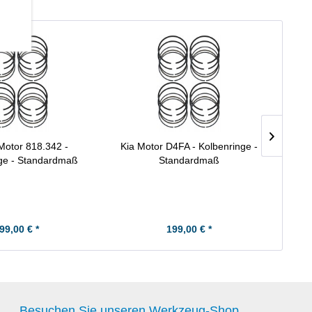
Motor 818.342 -
Kia Motor D4FA - Kolbenringe -
ge - Standardmaß
Standardmaß
Ko
99,00 € *
199,00 € *
Besuchen Sie unseren Werkzeug-Shop