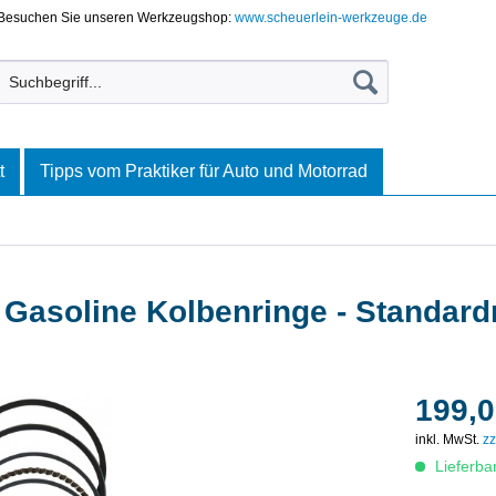
Besuchen Sie unseren Werkzeugshop:
www.scheuerlein-werkzeuge.de
t
Tipps vom Praktiker für Auto und Motorrad
Gasoline Kolbenringe - Standar
199,0
inkl. MwSt.
zz
Lieferba