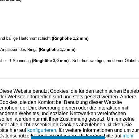
 und ballige Hartchromschicht
(Ringhöhe 1,2 mm)
. Anpassen des Rings
(Ringhöhe 1,5 mm)
läche - 1 Spannring
(Ringhöhe 3,0 mm) -
Sehr hochwertiger, moderner Ölabstre
te was es im Bereich der Kolbenringe gibt.
Diese Website benutzt Cookies, die für den technischen Betrie
der Website erforderlich sind und stets gesetzt werden. Andere
hmen. Preise hierzu finden Sie in der Kategorien-Übersicht links oder fragen
Cookies, die den Komfort bei Benutzung dieser Website
erhöhen, der Direktwerbung dienen oder die Interaktion mit
anderen Websites und sozialen Netzwerken vereinfachen
sollen, werden nur mit Ihrer Zustimmung gesetzt. Um einzelne
maße für dieses Modell sind (falls vorhanden) in der übergeordneten Ka
oder alle nicht-essentiellen Cookies abzulehnen, klicken Sie
bitte hier auf
konfigurieren
, für weitere Informationen und um zur
Es können in Ausnahmefällen auch
einzelne Ringe
angefragt werden.
Datenschutzerklärung zu gelangen, klicken Sie bitte auf
mehr