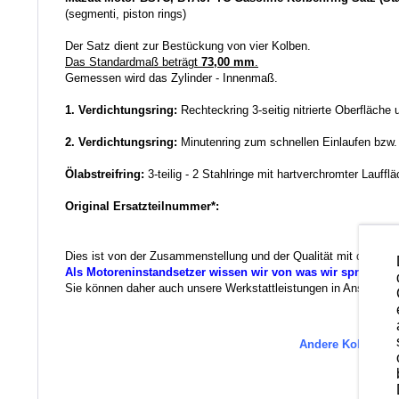
(segmenti, piston rings)
Der Satz dient zur Bestückung von vier Kolben.
Das Standardmaß beträgt
73,00 mm
.
Gemessen wird das Zylinder - Innenmaß.
1. Verdichtungsring:
Rechteckring 3-seitig nitrierte Oberfläche
2. Verdichtungsring:
Minutenring zum schnellen Einlaufen bzw
Ölabstreifring:
3-teilig - 2 Stahlringe mit hartverchromter Lauff
Original Ersatzteilnummer*:
Dies ist von der Zusammenstellung und der Qualität mit das Bes
Als Motoreninstandsetzer wissen wir von was wir sprechen.
Sie können daher auch unsere Werkstattleistungen in Anspruch ne
Andere Kolbenring