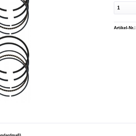
Artikel-Nr.:
tandardmaß)