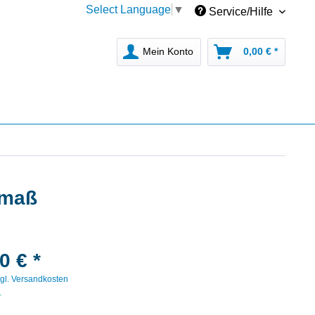
Select Language
▼
Service/Hilfe
Mein Konto
0,00 € *
dmaß
0 € *
gl. Versandkosten
r