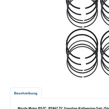
Beschreibung
Mazda Motor BS7C, BTA67 TC Gasoline
Kolbenring-Satz (S