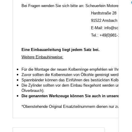
Bei Fragen wenden Sie sich bitte an: Scheuerlein Motorentechni
Hardtstraße 28
91522 Ansbach
E-Mail: info@scheuerlein.
Tel.: +49(0)981-17554
Eine Einbauanleitung liegt jedem Satz bei.
Weitere Einbauhinweise:
Für die Montage der neuen Kolbenringe empfehlen wir Ihnen ein
Zuvor sollten die Kolbennuten von Ölkohle gereinigt werden auch
Spannbänder können das Einführen des bestückten Kolbens in den
Die Zylinder sollten vor dem Einbau flexgehont werden um den K
Ölverbrauch).
Die genannten Werkzeuge können Sie auch in unserem Shop
*Obenstehende Original Ersatzteilnummern dienen nur zu Vergl