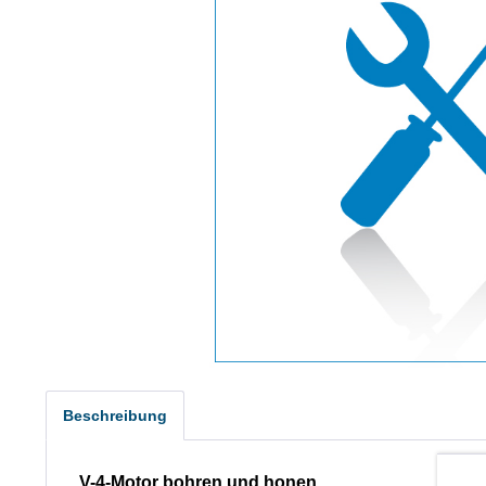
Beschreibung
V-4-Motor bohren und honen