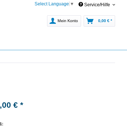
Select Language
▼
Service/Hilfe
Mein Konto
0,00 € *
,00 € *
1: