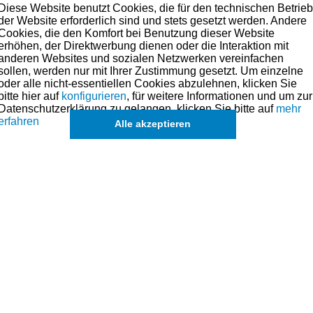
Diese Website benutzt Cookies, die für den technischen Betrie
der Website erforderlich sind und stets gesetzt werden. Andere
 und honen 1190,00 €
Cookies, die den Komfort bei Benutzung dieser Website
erhöhen, der Direktwerbung dienen oder die Interaktion mit
hren und honen 540,00 €
anderen Websites und sozialen Netzwerken vereinfachen
sollen, werden nur mit Ihrer Zustimmung gesetzt. Um einzelne
oder alle nicht-essentiellen Cookies abzulehnen, klicken Sie
bitte hier auf
konfigurieren
, für weitere Informationen und um zur
Datenschutzerklärung zu gelangen, klicken Sie bitte auf
mehr
erfahren
Alle akzeptieren
 flexhonen
Motorblock / Zylinderblock planen
Ventilsitz p
bis 1200mm Länge