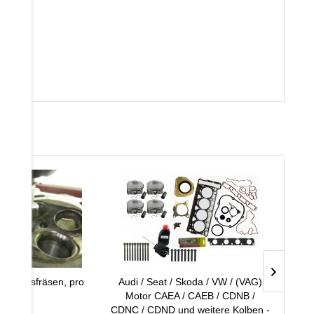
b
räzisionsfräsen, pro
Audi / Seat / Skoda / VW / (VAG)
V-6
Ventil
Motor CAEA / CAEB / CDNB /
CDNC / CDND und weitere Kolben -