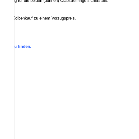
spannung für die beiden (dünnen) Ölabstreifringe sicherstellt.
mit dem Kolbenkauf zu einem Vorzugspreis.
gorie zu finden.
den.