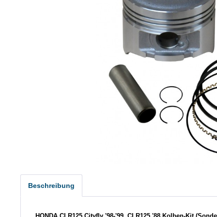
Beschreibung
HONDA
CLR125 Cityfly '98-'99, CLR125 '88
Kolben-Kit (Sond