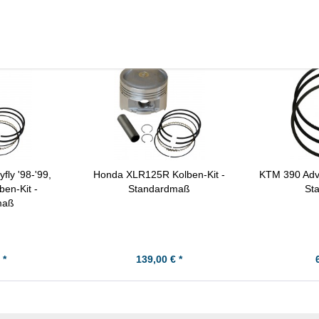
ly '98-'99,
Honda XLR125R Kolben-Kit -
KTM 390 Adve
en-Kit -
Standardmaß
St
maß
 *
139,00 € *