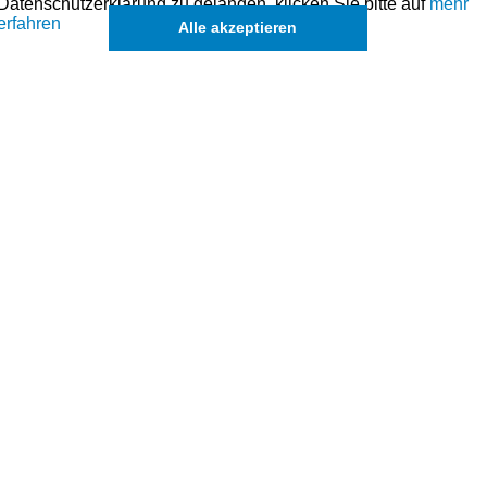
ntwortlich ist. Der dritte Ring ist ein sogenannter Spreizring welcher die Vor
Datenschutzerklärung zu gelangen, klicken Sie bitte auf
mehr
erfahren
Alle akzeptieren
ustellen übernehmen wir das Bohren und Honen der Zylinder – in Verbindung 
aße für dieses Modell sind (falls vorhanden) in der übergeordneten Kate
können in Ausnahmefällen auch
einzelne Ringe u. Kolben
angefragt wer
k
de
eichszwecken.