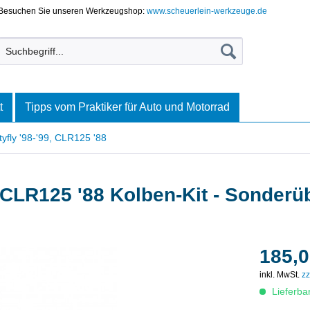
Besuchen Sie unseren Werkzeugshop:
www.scheuerlein-werkzeuge.de
t
Tipps vom Praktiker für Auto und Motorrad
yfly '98-'99, CLR125 '88
, CLR125 '88 Kolben-Kit - Sonder
185,0
inkl. MwSt.
zz
Lieferba