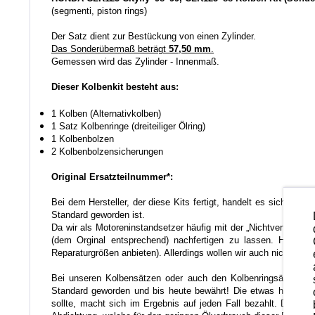
(segmenti, piston rings)
Der Satz dient zur Bestückung von einen Zylinder.
Das Sonderübermaß beträgt
57,50 mm
.
Gemessen wird das Zylinder - Innenmaß.
Dieser Kolbenkit besteht aus:
1 Kolben
(Alternativkolben)
1 Satz Kolbenringe (dreiteiliger Ölring)
1 Kolbenbolzen
2 Kolbenbolzensicherungen
Original Ersatzteilnummer*:
Bei dem Hersteller, der diese Kits fertigt, handelt es sich um 
Standard geworden ist.
Da wir als Motoreninstandsetzer häufig mit der „Nichtverfügbar
(dem Orginal entsprechend) nachfertigen zu lassen. Hierbei 
Reparaturgrößen anbieten). Allerdings wollen wir auch nicht techn
Bei unseren Kolbensätzen oder auch den Kolbenringsätzen verw
Standard geworden und bis heute bewährt! Die etwas höhere Au
sollte, macht sich im Ergebnis auf jeden Fall bezahlt. Da die 