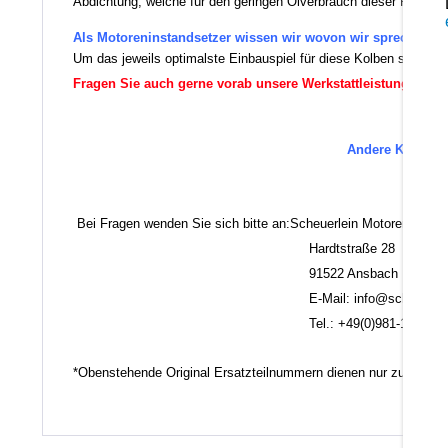
Abdichtung, welche für den geringen Ölverbrauch dieser Ringe vera
Als Motoreninstandsetzer wissen wir wovon wir sprechen.
Um das jeweils optimalste Einbauspiel für diese Kolben sicherz
Fragen Sie auch gerne vorab unsere Werkstattleistungen an!
Andere Kolben-M
Es 
Bei Fragen wenden Sie sich bitte an:Scheuerlein Motorentechni
Hardtstraße 28
91522 Ansbach
E-Mail: info@scheuerlein.
Tel.: +49(0)981-17554
*Obenstehende Original Ersatzteilnummern dienen nur zu Vergl