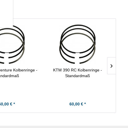
nture Kolbenringe -
KTM 390 RC Kolbenringe -
Ho
andardmaß
Standardmaß
60,00 € *
60,00 € *