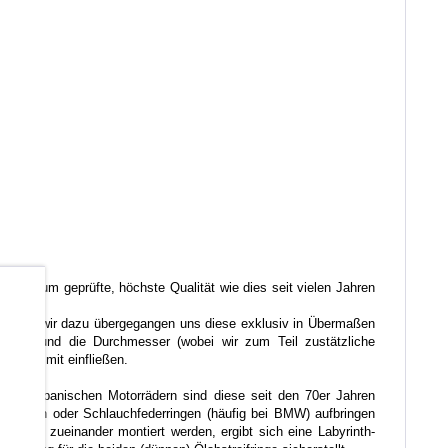
ierbei um geprüfte, höchste Qualität wie dies seit vielen Jahren
b
ren, sind wir dazu übergegangen uns diese exklusiv in Übermaßen
ichtung und die Durchmesser (wobei wir zum Teil zustätzliche
ifringe mit einfließen.
. Bei japanischen Motorrädern sind diese seit den 70er Jahren
ifringen oder Schlauchfederringen (häufig bei BMW) aufbringen
erdreht zueinander montiert werden, ergibt sich eine Labyrinth-