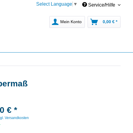
Select Language
▼
Service/Hilfe
Mein Konto
0,00 € *
übermaß
0 € *
gl. Versandkosten
r