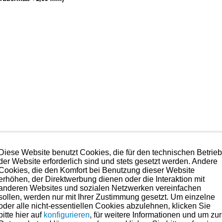
einen Erstausrüster für jedermann bekannte Fahrzeugmarken. Es handelt sich h
Diese Website benutzt Cookies, die für den technischen Betrie
keit“ von Kolben und Kolbenringen für klassische Motorräder konfrontiert wa
der Website erforderlich sind und stets gesetzt werden. Andere
legen wir Wert auf den Ursprung. Das beinhaltet das Material, die Verd
Cookies, die den Komfort bei Benutzung dieser Website
isch stehen bleiben und lassen Fortschritte wie zum Beispiel 3-teilige Ölabstre
erhöhen, der Direktwerbung dienen oder die Interaktion mit
anderen Websites und sozialen Netzwerken vereinfachen
enden wir immer (wenn nicht anders angegeben) 3-teilige Ölabstreifringe
sollen, werden nur mit Ihrer Zustimmung gesetzt. Um einzelne
fmerksamkeit, die man bei der Montage im Vergleich zu 1-teiligen Ölabstre
oder alle nicht-essentiellen Cookies abzulehnen, klicken Sie
Stöße der beiden Abstreifringe des 3-teiligen Ölabstreifringes um 180 Grad v
bitte hier auf
konfigurieren
, für weitere Informationen und um zur