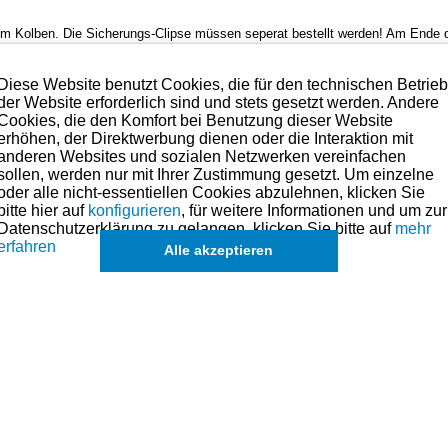
 Kolben. Die Sicherungs-Clipse müssen seperat bestellt werden! Am Ende de
Diese Website benutzt Cookies, die für den technischen Betrie
der Website erforderlich sind und stets gesetzt werden. Andere
Cookies, die den Komfort bei Benutzung dieser Website
 bedenkenlos verbaut werden.
erhöhen, der Direktwerbung dienen oder die Interaktion mit
anderen Websites und sozialen Netzwerken vereinfachen
sollen, werden nur mit Ihrer Zustimmung gesetzt. Um einzelne
oder alle nicht-essentiellen Cookies abzulehnen, klicken Sie
hmen. Preise hierzu finden Sie in der Kategorien-Übersicht links oder fragen
bitte hier auf
konfigurieren
, für weitere Informationen und um zur
Datenschutzerklärung zu gelangen, klicken Sie bitte auf
mehr
lbenringe, Kolben und andere Teile für dieses Modell sind (falls vorhand
erfahren
Alle akzeptieren
in der übergeordneten Kategorie zu finden.
eichszwecken.