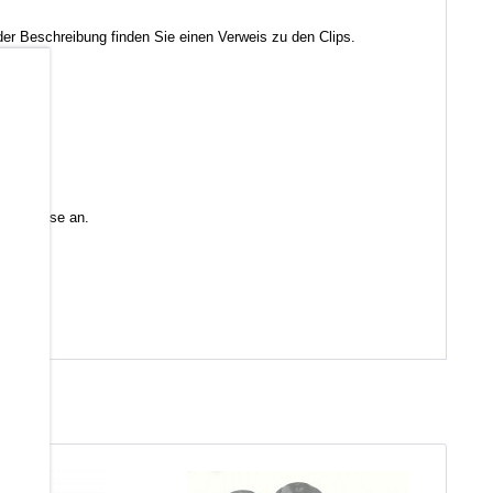
r Beschreibung finden Sie einen Verweis zu den Clips.
b
 Sie diese an.
en)