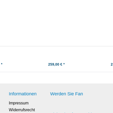
lben-Kit -
Honda CM400T '78-'81 Kolben-Kit -
Honda CB
maß
Übermaß +0,50
(MOS2) 
 *
259,00 € *
2
Informationen
Werden Sie Fan
Impressum
Widerrufsrecht