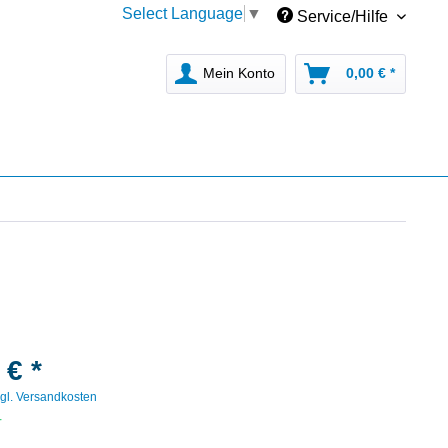
Select Language
▼
Service/Hilfe
Mein Konto
0,00 € *
 € *
gl. Versandkosten
r