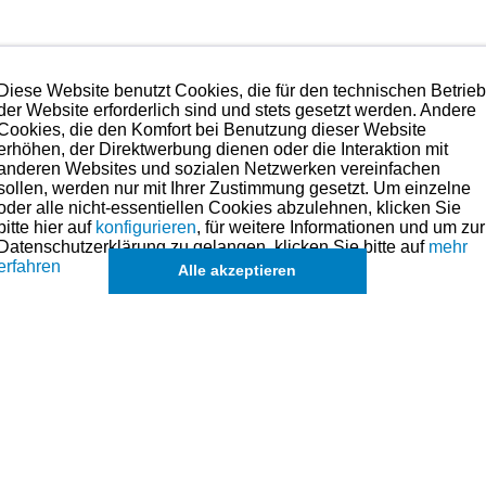
Diese Website benutzt Cookies, die für den technischen Betrie
der Website erforderlich sind und stets gesetzt werden. Andere
Cookies, die den Komfort bei Benutzung dieser Website
eile für dieses Modell sind (falls vorhanden) in der übergeordneten Kateg
erhöhen, der Direktwerbung dienen oder die Interaktion mit
anderen Websites und sozialen Netzwerken vereinfachen
 Motorentechnik
sollen, werden nur mit Ihrer Zustimmung gesetzt. Um einzelne
oder alle nicht-essentiellen Cookies abzulehnen, klicken Sie
bitte hier auf
konfigurieren
, für weitere Informationen und um zur
in.de
Datenschutzerklärung zu gelangen, klicken Sie bitte auf
mehr
554
erfahren
Alle akzeptieren
eichszwecken.
s angesehen